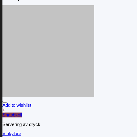
Add to wishlist
+
Snabbkoll
Servering av dryck
Vinkylare