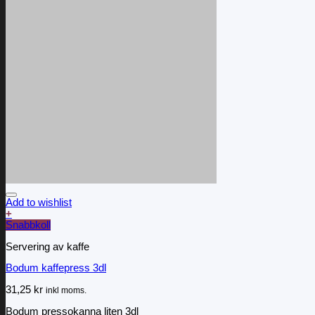
Add to wishlist
+
Snabbkoll
Servering av kaffe
Bodum kaffepress 3dl
31,25
kr
inkl moms.
Bodum pressokanna liten 3dl