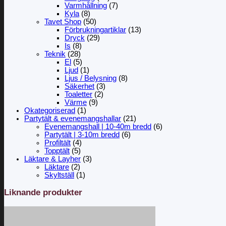
Varmhållning
(7)
Kyla
(8)
Tavet Shop
(50)
Förbrukningartiklar
(13)
Dryck
(29)
Is
(8)
Teknik
(28)
El
(5)
Ljud
(1)
Ljus / Belysning
(8)
Säkerhet
(3)
Toaletter
(2)
Värme
(9)
Okategoriserad
(1)
Partytält & evenemangshallar
(21)
Evenemangshall | 10-40m bredd
(6)
Partytält | 3-10m bredd
(6)
Profiltält
(4)
Topptält
(5)
Läktare & Layher
(3)
Läktare
(2)
Skyltställ
(1)
Liknande produkter