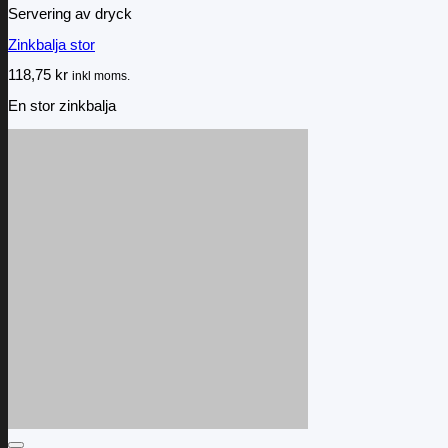
Servering av dryck
Zinkbalja stor
118,75
kr
inkl moms.
En stor zinkbalja