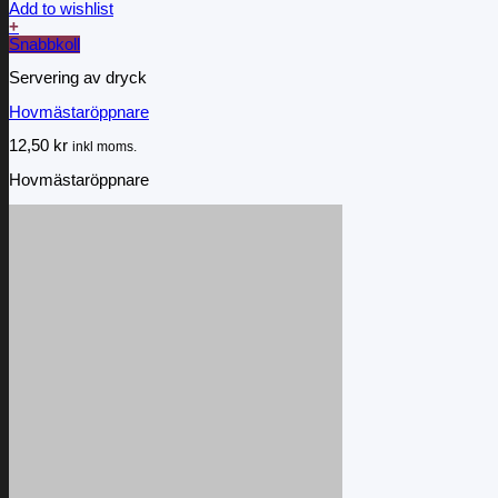
Add to wishlist
+
Snabbkoll
Servering av dryck
Hovmästaröppnare
12,50
kr
inkl moms.
Hovmästaröppnare