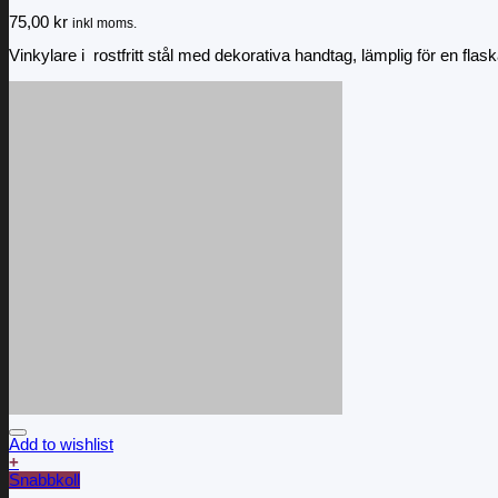
75,00
kr
inkl moms.
Vinkylare i rostfritt stål med dekorativa handtag, lämplig för en flask
Add to wishlist
+
Snabbkoll