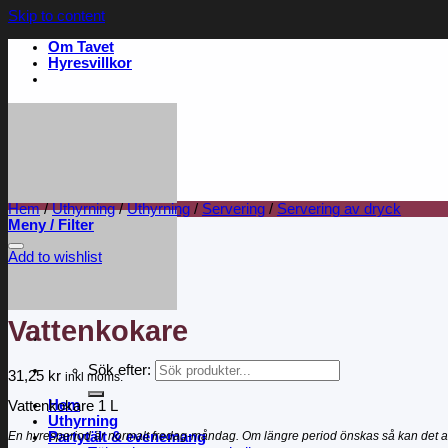
Skip to content
Om Tavet
Hyresvillkor
Hem
/
Uthyrning
/
Uthyrning
/
Servering
/
Servering av dryck
Meny / Filter
Add to wishlist
Vattenkokare
Sök efter:
31,25
kr
inkl moms.
Hem
Vattenkokare 1 L
Uthyrning
En hyresperiod är normalt fredag-måndag. Om längre period önskas så kan det a
Partytält & evenemang