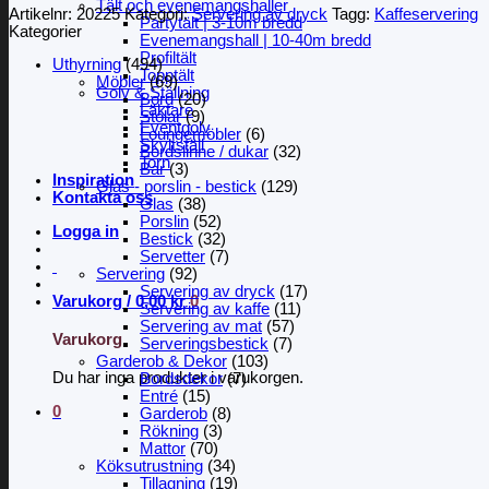
Tält och evenemangshaller
Artikelnr:
20225
Kategori:
Servering av dryck
Tagg:
Kaffeservering
Partytält | 3-10m bredd
Kategorier
Evenemangshall | 10-40m bredd
Profiltält
Uthyrning
(494)
Topptält
Möbler
(69)
Golv & Ställning
Bord
(20)
Läktare
Stolar
(9)
Eventgolv
Loungemöbler
(6)
Skyltställ
Bordslinne / dukar
(32)
Torn
Bar
(3)
Inspiration
Glas - porslin - bestick
(129)
Kontakta oss
Glas
(38)
Porslin
(52)
Logga in
Bestick
(32)
Servetter
(7)
Servering
(92)
Servering av dryck
(17)
Varukorg /
0,00
kr
0
Servering av kaffe
(11)
Servering av mat
(57)
Varukorg
Serveringsbestick
(7)
Garderob & Dekor
(103)
Du har inga produkter i varukorgen.
Bordsdekor
(7)
Entré
(15)
0
Garderob
(8)
Rökning
(3)
Mattor
(70)
Köksutrustning
(34)
Tillagning
(19)