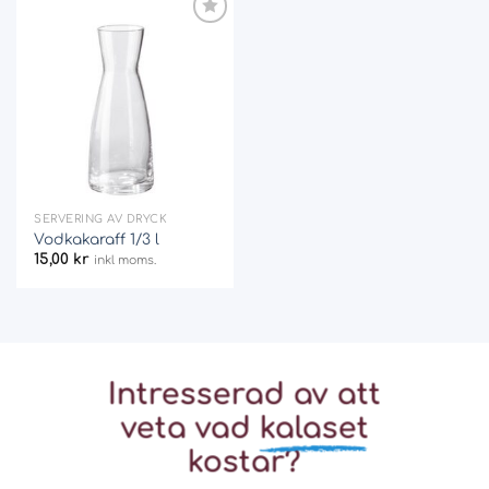
Add
to
wishlist
SERVERING AV DRYCK
Vodkakaraff 1/3 l
15,00
kr
inkl moms.
Intresserad av att
veta vad
kalaset
kostar?