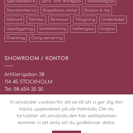
Specialbestick
Sprit- och drinkglas
Standardglas
Standardservis
Stapelbara stolar
Stolpar & rep
Ståbord
Tallrikar
Termosar
Tillagning
Underdukar
Uppläggning
Varmhållning
Vattenglas
Vinglas
Överdrag
Övrig servering
SHOWROOM / KONTOR
Artillerigatan 38
114 45 STOCKHOLM
Tel: 08-654 30 30
Email: info@tavet.se
Vi använder cookies för att se till att vi ger dig den
bästa upplevelsen på vår hemsida. Om du
fortsätter att använda den här webbplatsen
kommer vi att anta att du godkänner detta.
OM TAVET
HYRESVILLKOR