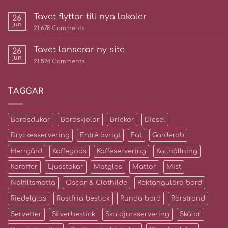
Tavet flyttar till nya lokaler
26
jun
21 678
Comments
Tavet lanserar ny site
26
jun
21 574
Comments
TAGGAR
Bordsdukar
Bordskjolar
Brickor
Diesel
Dryckesservering
Entré övrigt
Fat
Garderob
Herrgård
Kaffegods
Kaffeservering
Kallhållning
Karaffer
Ljusstakar
Matglas
Mattor
Mist
Nålfiltsmatta
Oscar & Clothilde
Rektangulära bord
Riedelglas
Rostfria bestick
Runda bord
Rörstrand
Servetter
Silverbestick
Skaldjursservering
Skålar