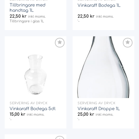
Tillbringare med
Vinkaraff Bodega 1L
handtag 1L
22,50
kr
22,50
kr
inkl moms.
inkl moms.
Tillbringare i glas 1L
'-
Add
Add
to
to
wishlist
wishlist
SERVERING AV DRYCK
SERVERING AV DRYCK
Vinkaraff Bodega 5dl
Vinkaraff Droppe 1L
15,00
kr
25,00
kr
inkl moms.
inkl moms.
'-
'-