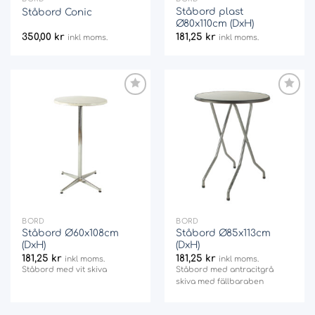
Ståbord plast
Ståbord Conic
Ø80x110cm (DxH)
350,00
kr
181,25
kr
inkl moms.
inkl moms.
Add
Add
to
to
wishlist
wishlist
BORD
BORD
Ståbord Ø60x108cm
Ståbord Ø85x113cm
(DxH)
(DxH)
181,25
kr
181,25
kr
inkl moms.
inkl moms.
Ståbord med vit skiva
Ståbord med antracitgrå
skiva med fällbaraben