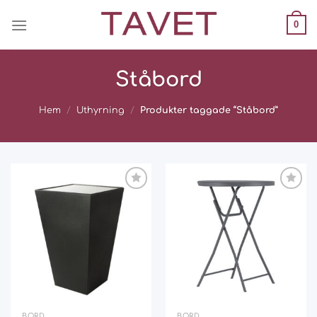
Skip
0
to
content
Ståbord
Hem
/
Uthyrning
/
Produkter taggade “Ståbord”
Add
Add
to
to
wishlist
wishlist
BORD
BORD