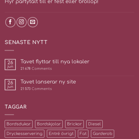
Hyr partytält till er fest eller bröllop!
SENASTE NYTT
Tavet flyttar till nya lokaler
26
jun
21 678
Comments
Tavet lanserar ny site
26
jun
21 573
Comments
TAGGAR
Bordsdukar
Bordskjolar
Brickor
Diesel
Dryckesservering
Entré övrigt
Fat
Garderob