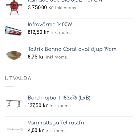
Kamado Joe BIG JOE™ 61 CM
3.750,00
kr
inkl moms.
Infravärme 1400W
812,50
kr
inkl moms.
Tallrik Bonna Coral oval djup 19cm
8,75
kr
inkl moms.
UTVALDA
Bord höjbart 183x76 (LxB)
137,50
kr
inkl moms.
Varmrättsgaffel rostfri
4,00
kr
inkl moms.