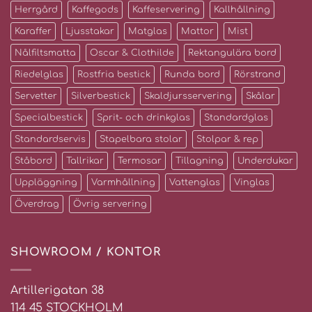
Herrgård
Kaffegods
Kaffeservering
Kallhållning
Karaffer
Ljusstakar
Matglas
Mattor
Mist
Nålfiltsmatta
Oscar & Clothilde
Rektangulära bord
Riedelglas
Rostfria bestick
Runda bord
Rörstrand
Servetter
Silverbestick
Skaldjursservering
Skålar
Specialbestick
Sprit- och drinkglas
Standardglas
Standardservis
Stapelbara stolar
Stolpar & rep
Ståbord
Tallrikar
Termosar
Tillagning
Underdukar
Uppläggning
Varmhållning
Vattenglas
Vinglas
Överdrag
Övrig servering
SHOWROOM / KONTOR
Artillerigatan 38
114 45 STOCKHOLM