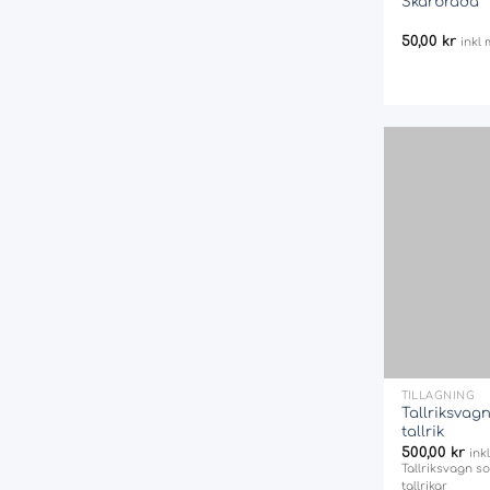
Skärbräda
50,00
kr
inkl
+
TILLAGNING
Tallriksvagn 
tallrik
500,00
kr
ink
Tallriksvagn s
tallrikar