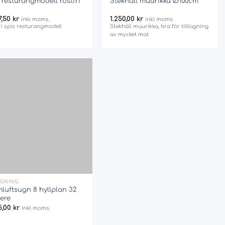
 resturangmodell rostfri
Stekhäll muurikka Ø100cm
7,50
kr
1.250,00
kr
inkl moms.
inkl moms.
ri spis resturangmodell
Stekhäll muurikka, bra för tilllagning
av mycket mat
Add
to
wishlist
AGNING
luftsugn 8 hyllplan 32
ere
5,00
kr
inkl moms.