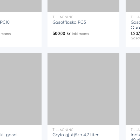
+
+
TILLAGNING
TILL
 PC10
Gasolflaska PC5
Gaso
Quar
500,00
kr
1.23
l moms.
inkl moms.
Gasol
Add
Add
to
to
wishlist
wishlist
+
+
TILLAGNING
TILL
kl. gasol
Gryta gjutjärn 4.7 liter
Indu