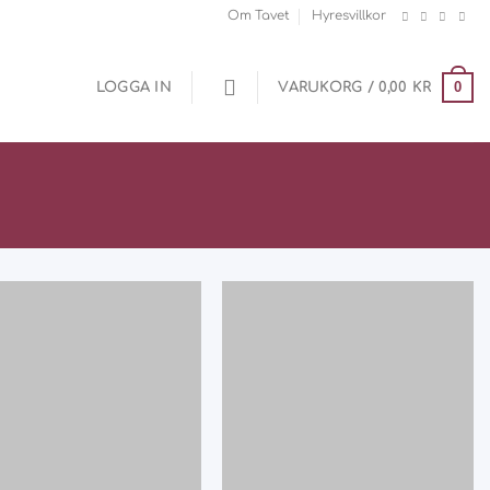
Om Tavet
Hyresvillkor
0
LOGGA IN
VARUKORG /
0,00
KR
Add
Add
to
to
wishlist
wishlist