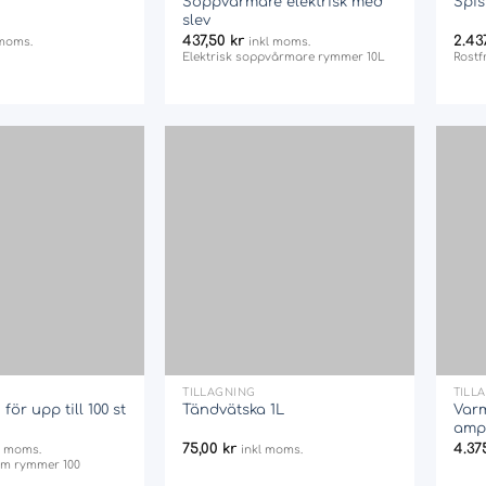
Soppvärmare elektrisk med
Spis
slev
437,50
kr
2.43
 moms.
inkl moms.
Elektrisk soppvårmare rymmer 10L
Rostf
Add
Add
to
to
wishlist
wishlist
+
+
TILLAGNING
TILL
för upp till 100 st
Tändvätska 1L
Varm
amp
75,00
kr
4.37
l moms.
inkl moms.
om rymmer 100