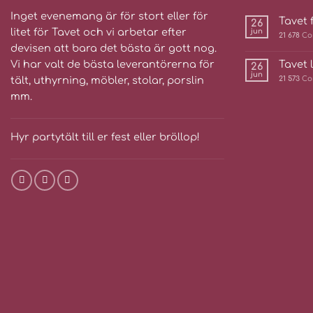
Inget evenemang är för stort eller för
Tavet f
26
litet för Tavet och vi arbetar efter
jun
21 678
Co
devisen att bara det bästa är gott nog.
Vi har valt de bästa leverantörerna för
Tavet 
26
jun
tält, uthyrning, möbler, stolar, porslin
21 573
Co
mm.
Hyr partytält till er fest eller bröllop!