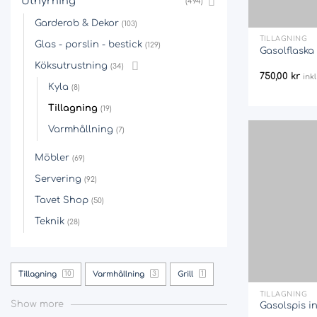
Uthyrning
(494)
+
Garderob & Dekor
(103)
TILLAGNING
Glas - porslin - bestick
(129)
Gasolflaska
Köksutrustning
(34)
750,00
kr
ink
Kyla
(8)
Tillagning
(19)
Varmhållning
(7)
Möbler
(69)
Servering
(92)
Tavet Shop
(50)
Teknik
(28)
+
Tillagning
Varmhållning
Grill
10
3
1
TILLAGNING
Show more
Gasolspis in