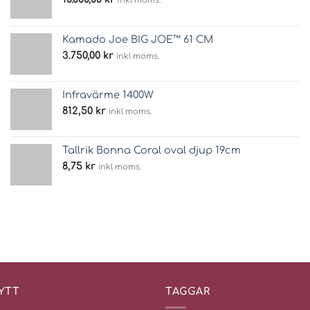
inkl moms.
Kamado Joe BIG JOE™ 61 CM
3.750,00
kr
inkl moms.
Infravärme 1400W
812,50
kr
inkl moms.
Tallrik Bonna Coral oval djup 19cm
8,75
kr
inkl moms.
YTT
TAGGAR