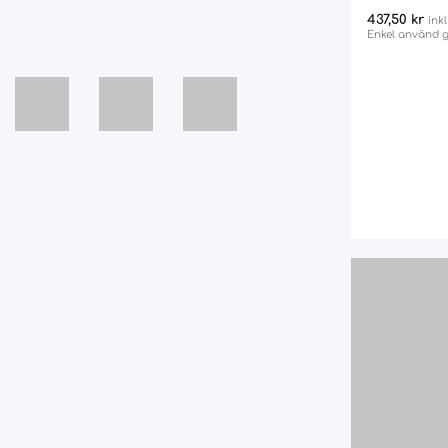
437,50
kr
ink
Enkel använd g