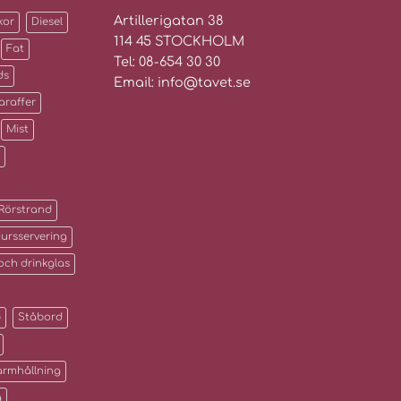
Artillerigatan 38
kor
Diesel
114 45 STOCKHOLM
Fat
Tel: 08-654 30 30
ds
Email: info@tavet.se
araffer
Mist
Rörstrand
jursservering
 och drinkglas
p
Ståbord
armhållning
g