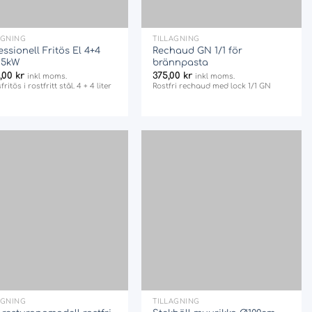
+
AGNING
TILLAGNING
essionell Fritös El 4+4
Rechaud GN 1/1 för
r 5kW
brännpasta
0,00
kr
375,00
kr
inkl moms.
inkl moms.
fritös i rostfritt stål. 4 + 4 liter
Rostfri rechaud med lock 1/1 GN
Add
Add
to
to
wishlist
wishlist
+
AGNING
TILLAGNING