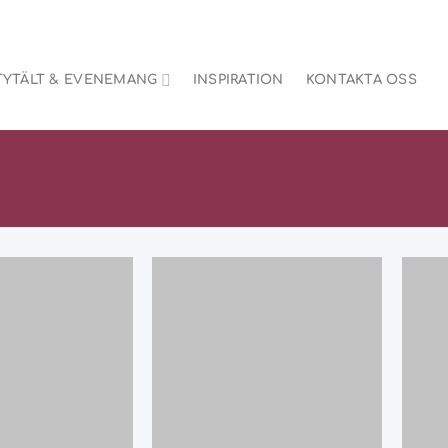
TYTÄLT & EVENEMANG
INSPIRATION
KONTAKTA OSS
Add
Add
to
to
wishlist
wishlist