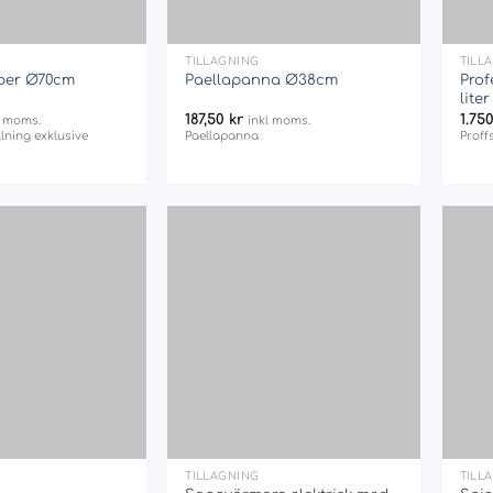
+
+
TILLAGNING
TILL
eber Ø70cm
Paellapanna Ø38cm
Prof
lite
187,50
kr
1.75
l moms.
inkl moms.
illning exklusive
Paellapanna
Proffs
Add
Add
to
to
wishlist
wishlist
+
+
TILLAGNING
TILL