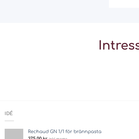
Intres
IDÉ
Rechaud GN 1/1 för brännpasta
375,00
kr