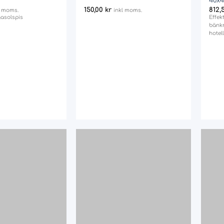
40x4
150,00
kr
812,
l moms.
inkl moms.
asolspis
Effek
bänkm
hotel
Add
Add
to
to
wishlist
wishlist