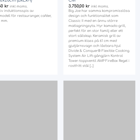
8x20cm (BxLxH)
CM
50
kr
3.750,00
kr
inkl moms.
inkl moms.
tiv induktionsspis av
Big Joe har samma kompromisslösa
odell för restauranger, caféer,
design och funktionalitet som
l mm.
Classic II med en ännu större
matlagningsyta. Hyr kamado-grill,
perfekt för en stor familj eller ett
stort sällskap. Keramisk grill av
premium-klass på 61 cm med
gjutjärnsvagn och låsbara hjul
Divide & Conquer® Flexible Cooking
System Air Lift-gångjärn Kontrol
Tower-toppventil AMP FireBox Regel i
rostfritt stål [...]
Add
Add
to
to
wishlist
wishlist