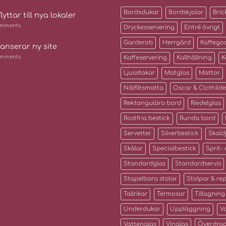
Bordsdukar
Bordskjolar
Bric
lyttar till nya lokaler
mments
Dryckesservering
Entré övrigt
Garderob
Herrgård
Kaffego
lanserar ny site
mments
Kaffeservering
Kallhållning
K
Ljusstakar
Matglas
Mattor
Nålfiltsmatta
Oscar & Clothilde
Rektangulära bord
Riedelglas
Rostfria bestick
Runda bord
Servetter
Silverbestick
Skald
Skålar
Specialbestick
Sprit-
Standardglas
Standardservis
Stapelbara stolar
Stolpar & re
Tallrikar
Termosar
Tillagning
Underdukar
Uppläggning
V
Vattenglas
Vinglas
Överdra