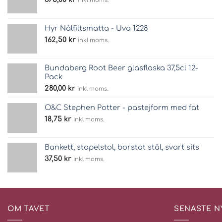
inkl moms.
Hyr Nålfiltsmatta - Uva 1228
162,50
kr
inkl moms.
Bundaberg Root Beer glasflaska 37,5cl 12-
Pack
280,00
kr
inkl moms.
O&C Stephen Potter - pastejform med fat
18,75
kr
inkl moms.
Bankett, stapelstol, borstat stål, svart sits
37,50
kr
inkl moms.
OM TAVET
SENASTE N