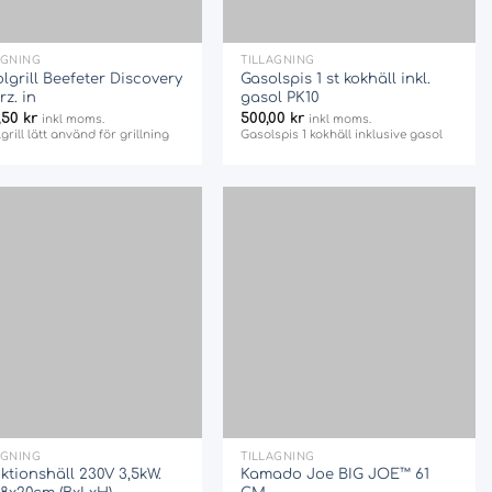
+
AGNING
TILLAGNING
lgrill Beefeter Discovery
Gasolspis 1 st kokhäll inkl.
z. in
gasol PK10
7,50
kr
500,00
kr
inkl moms.
inkl moms.
grill lätt använd för grillning
Gasolspis 1 kokhäll inklusive gasol
Add
Add
to
to
wishlist
wishlist
+
AGNING
TILLAGNING
ktionshäll 230V 3,5kW.
Kamado Joe BIG JOE™ 61