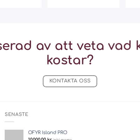
serad av att veta vad
kostar?
KONTAKTA OSS
SENASTE
OFYR Island PRO
10.000,00
kr