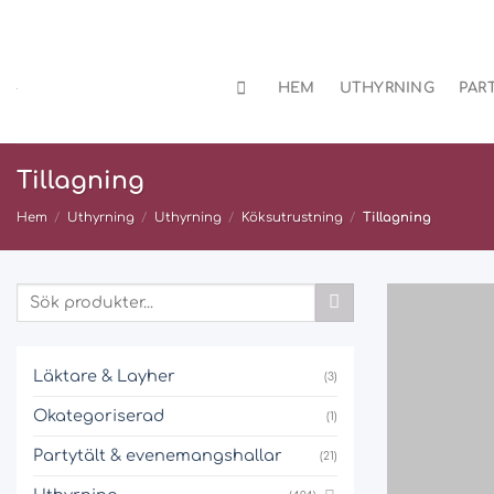
Skip
to
content
HEM
UTHYRNING
PAR
Tillagning
Hem
/
Uthyrning
/
Uthyrning
/
Köksutrustning
/
Tillagning
Läktare & Layher
(3)
Okategoriserad
(1)
Partytält & evenemangshallar
(21)