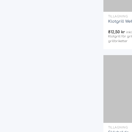
+
TILLAGNING
Klotgrill W
812,50
kr
ink
Klotgrill för gr
grillbriketter
+
TILLAGNING