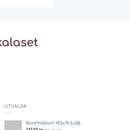
kalaset
UTVALDA
Bord höjbart 183x76 (LxB)
137,50
kr