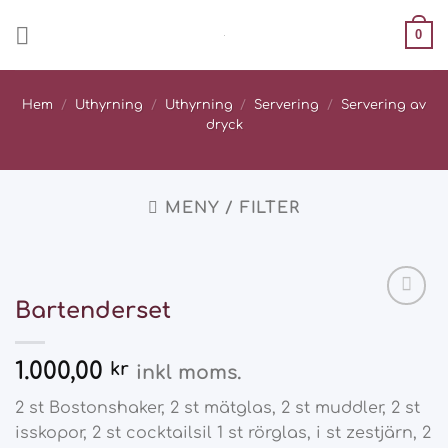
Skip
0
to
content
Hem
/
Uthyrning
/
Uthyrning
/
Servering
/
Servering av
dryck
MENY / FILTER
Bartenderset
Add
to
wishlist
1.000,00
kr
inkl moms.
2 st Bostonshaker, 2 st mätglas, 2 st muddler, 2 st
isskopor, 2 st cocktailsil 1 st rörglas, i st zestjärn, 2