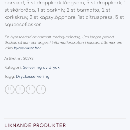
barsked, 5 st droppkork långsam, 5 st droppkork, 1
st skärbräda, 1 st barkniv, 2 st barmatta, 2 st
korkskruv, 2 st kapsylöppnare, 1st citruspress, 5 st
squeeseflaskor.
En hyresperiod är normalt fredag-måndag. Om längre period
önskas så kan det anges i informationsrutan i kassan. Läs mer om
våra
hyresvillkor här
Artikelnr:
20392
Kategori:
Servering av dryck
Tagg:
Dryckesservering
LIKNANDE PRODUKTER