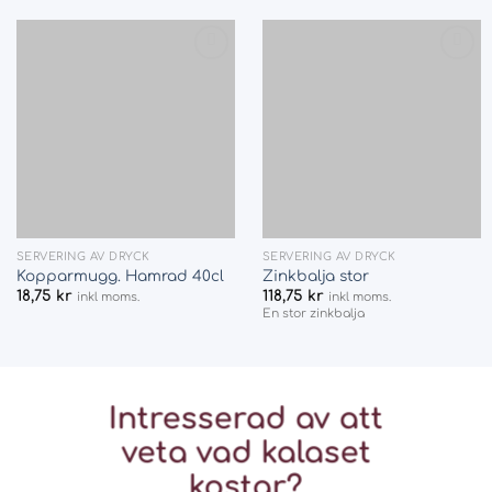
Add
Add
to
to
wishlist
wishlist
SERVERING AV DRYCK
SERVERING AV DRYCK
Kopparmugg. Hamrad 40cl
Zinkbalja stor
18,75
kr
118,75
kr
inkl moms.
inkl moms.
En stor zinkbalja
Intresserad av att
veta vad
kalaset
kostar?