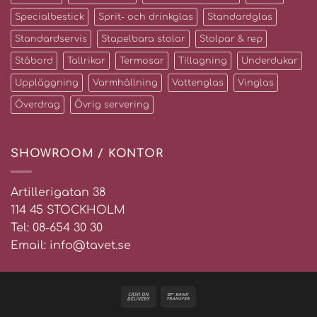
Specialbestick
Sprit- och drinkglas
Standardglas
Standardservis
Stapelbara stolar
Stolpar & rep
Ståbord
Tallrikar
Termosar
Tillagning
Underdukar
Uppläggning
Varmhållning
Vattenglas
Vinglas
Överdrag
Övrig servering
SHOWROOM / KONTOR
Artillerigatan 38
114 45 STOCKHOLM
Tel: 08-654 30 30
Email: info@tavet.se