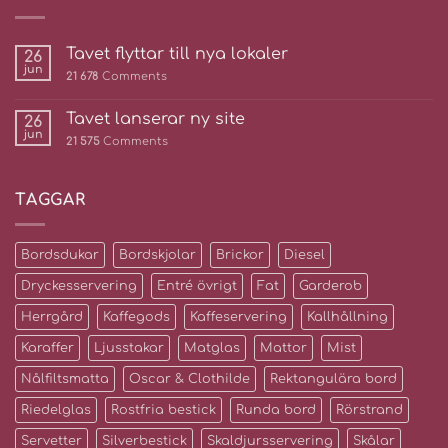
Tavet flyttar till nya lokaler
26
jun
21 678
Comments
Tavet lanserar ny site
26
jun
21 575
Comments
TAGGAR
Bordsdukar
Bordskjolar
Brickor
Diesel
Dryckesservering
Entré övrigt
Fat
Garderob
Herrgård
Kaffegods
Kaffeservering
Kallhållning
Karaffer
Ljusstakar
Matglas
Mattor
Mist
Nålfiltsmatta
Oscar & Clothilde
Rektangulära bord
Riedelglas
Rostfria bestick
Runda bord
Rörstrand
Servetter
Silverbestick
Skaldjursservering
Skålar