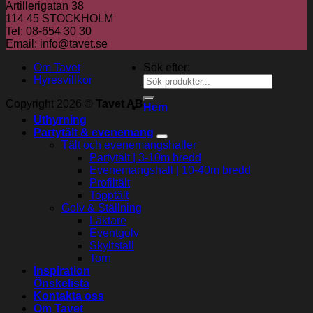
Artillerigatan 38
114 45 STOCKHOLM
Tel: 08-654 30 30
Email: info@tavet.se
Om Tavet
Sök efter:
Hyresvillkor
Copyright 2026 ©
Tavet AB
Hem
Uthyrning
Partytält & evenemang
Tält och evenemangshaller
Partytält | 3-10m bredd
Evenemangshall | 10-40m bredd
Profiltält
Topptält
Golv & Ställning
Läktare
Eventgolv
Skyltställ
Torn
Inspiration
Önskelista
Kontakta oss
Om Tavet