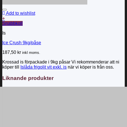
Add to wishlist
+
Snabbkoll
Is
Ice Crush 9kg/påse
187,50
kr
inkl moms.
Krossad is förpackade i 9kg påsar Vi rekommenderar att ni
köper till
Islåda frigolit vit exkl. is
när vi köper is från oss.
Liknande produkter