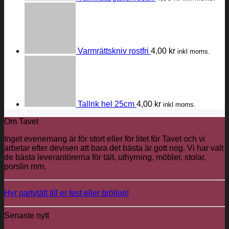
Varmrättskniv rostfri
4,00
kr
inkl moms.
Tallrik hel 25cm
4,00
kr
inkl moms.
Om Tavet
Inget evenemang är för stort eller för litet för Tavet och vi
arbetar efter devisen att bara det bästa är gott nog. Vi har valt
de bästa leverantörerna för tält, uthyrning, möbler, stolar,
porslin mm.
Hyr partytält till er fest eller bröllop!
Senaste nytt