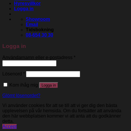
Hyresvillkor
Logga in
Showroom
Email
Tidsbokning
08-654 30 30
Logga in
Användarnamn eller e-postadress
*
Lösenord
*
Kom ihåg mig
Logga in
Glömt lösenordet?
Vi använder cookies för att se till att vi ger dig den bästa
upplevelsen på vår hemsida. Om du fortsätter att använda
den här webbplatsen kommer vi att anta att du godkänner
detta.
Accept