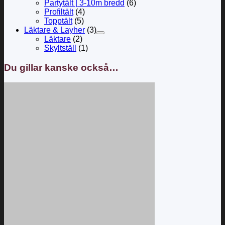
Partytält | 3-10m bredd
(6)
Profiltält
(4)
Topptält
(5)
Läktare & Layher
(3)
Läktare
(2)
Skyltställ
(1)
Du gillar kanske också…