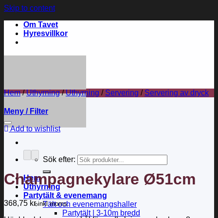
Skip to content
Om Tavet
Hyresvillkor
Hem
/
Uthyrning
/
Uthyrning
/
Servering
/
Servering av dryck
Meny / Filter
Add to wishlist
Sök efter:
Champagnekylare Ø51cm
Hem
Uthyrning
Partytält & evenemang
368,75
kr
inkl moms.
Tält och evenemangshaller
Partytält | 3-10m bredd