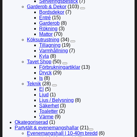
Serveringsbestick
(7)
Garderob & Dekor
(103)
Bordsdekor
(7)
Entré
(15)
Garderob
(8)
Rökning
(3)
Mattor
(70)
Köksutrustning
(34)
Tillagning
(19)
Varmhållning
(7)
Kyla
(8)
Tavet Shop
(50)
Förbrukningartiklar
(13)
Dryck
(29)
Is
(8)
Teknik
(28)
El
(5)
Ljud
(1)
Ljus / Belysning
(8)
Säkerhet
(3)
Toaletter
(2)
Värme
(9)
Okategoriserad
(1)
Partytält & evenemangshallar
(21)
Evenemangshall | 10-40m bredd
(6)