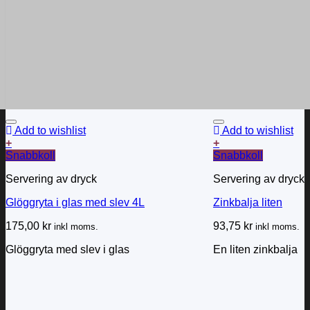
Add to wishlist
Add to wishlist
+
+
Snabbkoll
Snabbkoll
Servering av dryck
Servering av dryck
Glöggryta i glas med slev 4L
Zinkbalja liten
175,00
kr
93,75
kr
inkl moms.
inkl moms.
Glöggryta med slev i glas
En liten zinkbalja