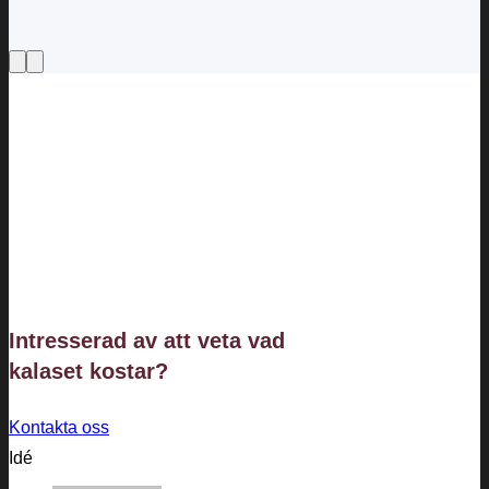
Intresserad av att veta vad
kalaset
kostar?
Kontakta oss
Idé