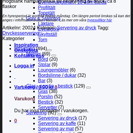
Högblank hampagneskål för nedkylning av dryck, ca 8
Evenemangshall | 10-40m bredd
flaskor
Profiltält
Topptält
En hyresperiod är normalt fredag-måndag. Om längre period önskas så kan det
Golv & Ställning
anges i informationsrutan i kassan. Läs mer om våra
hyresvillkor här
Läktare
Artikelnr:
20024
Kategori:
Servering av dryck
Tagg:
Eventgolv
Dryckesservering
Skyltställ
Kategorier
Torn
Inspiration
Uthyrning
(494)
Önskelista
Möbler
(69)
Kontakta oss
Bord
(20)
Stolar
(9)
Logga in
Loungemöbler
(6)
Bordslinne / dukar
(32)
Bar
(3)
Glas - porslin - bestick
(129)
Varukorg /
0,00
kr
0
Glas
(38)
Porslin
(52)
Varukorg
Bestick
(32)
Servetter
(7)
Du har inga produkter i varukorgen.
Servering
(92)
Servering av dryck
(17)
0
Servering av kaffe
(11)
Servering av mat
(57)