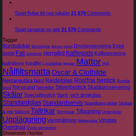
26
jun
Tavet flyttar till nya lokaler
21 679
Comments
26
jun
Tavet lanserar ny site
21 576
Comments
Taggar
Bordsdukar
Dryckesservering
Entré
Bordskjolar
Brickor
Diesel
Fat
Kaffegods
Herrgård
övrigt
Kaffeservering
Garderob
Mattor
Karaffer
Kallhållning
Ljusstakar
Mist
Matglas
Nålfiltsmatta
Oscar & Clothilde
Rostfria bestick
Riedelglas
Rektangulära bord
Runda
Silverbestick
Rörstrand
Skaldjursservering
Servetter
bord
Skålar
Sprit- och drinkglas
Specialbestick
Standardglas
Standardservis
Stapelbara stolar
Stolpar
Tallrikar
Tillagning
& rep
Ståbord
Termosar
Underdukar
Uppläggning
Vinglas
Varmhållning
Vattenglas
Överdrag
Övrig servering
Showroom / kontor