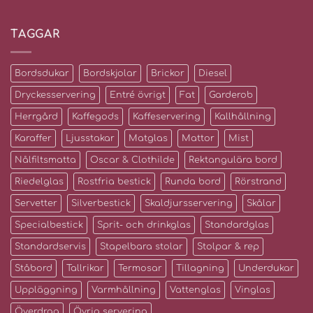
TAGGAR
Bordsdukar
Bordskjolar
Brickor
Diesel
Dryckesservering
Entré övrigt
Fat
Garderob
Herrgård
Kaffegods
Kaffeservering
Kallhållning
Karaffer
Ljusstakar
Matglas
Mattor
Mist
Nålfiltsmatta
Oscar & Clothilde
Rektangulära bord
Riedelglas
Rostfria bestick
Runda bord
Rörstrand
Servetter
Silverbestick
Skaldjursservering
Skålar
Specialbestick
Sprit- och drinkglas
Standardglas
Standardservis
Stapelbara stolar
Stolpar & rep
Ståbord
Tallrikar
Termosar
Tillagning
Underdukar
Uppläggning
Varmhållning
Vattenglas
Vinglas
Överdrag
Övrig servering