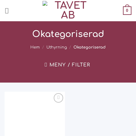
Skip
0
to
content
Okategoriserad
Hem
/
Uthyrning
/
Okategoriserad
MENY / FILTER
Add
to
wishlist