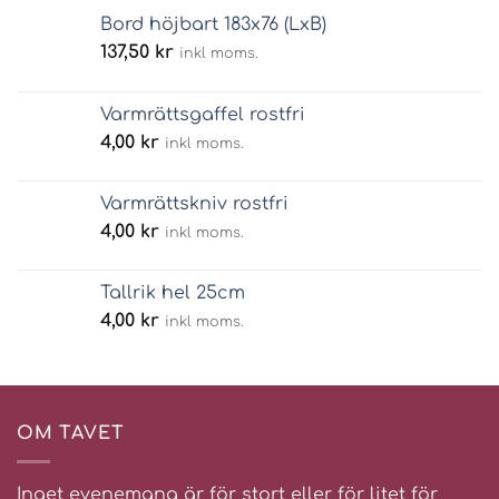
Bord höjbart 183x76 (LxB)
137,50
kr
inkl moms.
Varmrättsgaffel rostfri
4,00
kr
inkl moms.
Varmrättskniv rostfri
4,00
kr
inkl moms.
Tallrik hel 25cm
4,00
kr
inkl moms.
OM TAVET
Inget evenemang är för stort eller för litet för