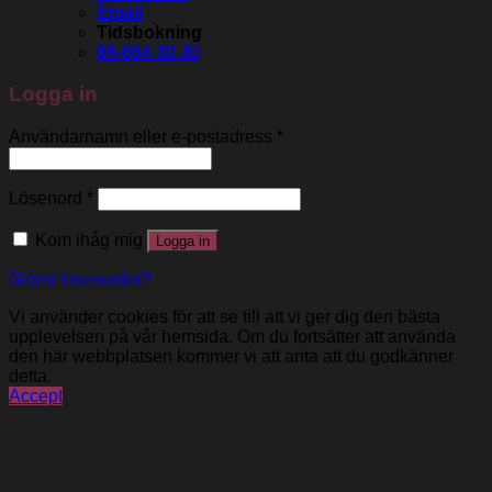
Email
Tidsbokning
08-654 30 30
Logga in
Användarnamn eller e-postadress
*
Lösenord
*
Kom ihåg mig
Logga in
Glömt lösenordet?
Vi använder cookies för att se till att vi ger dig den bästa
upplevelsen på vår hemsida. Om du fortsätter att använda
den här webbplatsen kommer vi att anta att du godkänner
detta.
Accept