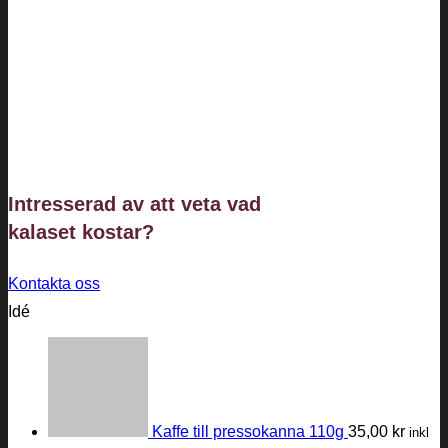
Intresserad av att veta vad
kalaset
kostar?
Kontakta oss
Idé
Kaffe till pressokanna 110g
35,00
kr
inkl