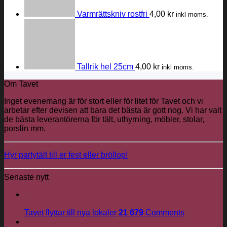
Varmrättskniv rostfri
4,00
kr
inkl moms.
Tallrik hel 25cm
4,00
kr
inkl moms.
Om Tavet
Inget evenemang är för stort eller för litet för Tavet och vi
arbetar efter devisen att bara det bästa är gott nog. Vi har valt
de bästa leverantörerna för tält, uthyrning, möbler, stolar,
porslin mm.
Hyr partytält till er fest eller bröllop!
Senaste nytt
26
jun
Tavet flyttar till nya lokaler
21 679
Comments
26