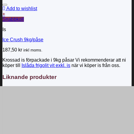
Add to wishlist
+
Snabbkoll
Is
Ice Crush 9kg/påse
187,50
kr
inkl moms.
Krossad is förpackade i 9kg påsar Vi rekommenderar att ni
köper till
Islåda frigolit vit exkl. is
när vi köper is från oss.
Liknande produkter