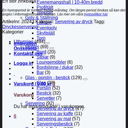
En stor zinkbalja
Evenemangshall | 10-40m bredd
Profiltält
En hyresperiod är normalt fredag-måndag. Om längre period önskas så kan det
Topptält
anges i informationsrutan i kassan. Läs mer om våra
hyresvillkor här
Golv & Ställning
Artikelnr:
20243
Kategori:
Servering av dryck
Tagg:
Läktare
Dryckesservering
Eventgolv
Kategorier
Skyltställ
Torn
Uthyrning
(494)
Inspiration
Möbler
(69)
Önskelista
Bord
(20)
Kontakta oss
Stolar
(9)
Loungemöbler
(6)
Logga in
Bordslinne / dukar
(32)
Bar
(3)
Glas - porslin - bestick
(129)
Glas
(38)
Varukorg /
0,00
kr
0
Porslin
(52)
Bestick
(32)
Varukorg
Servetter
(7)
Servering
(92)
Du har inga produkter i varukorgen.
Servering av dryck
(17)
Servering av kaffe
(11)
0
Servering av mat
(57)
Serveringsbestick
(7)