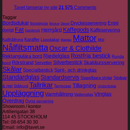
jun
Tavet lanserar ny site
21 575
Comments
Taggar
Bordsdukar
Dryckesservering
Entré
Bordskjolar
Brickor
Diesel
Fat
Kaffegods
Herrgård
övrigt
Kaffeservering
Garderob
Mattor
Karaffer
Kallhållning
Ljusstakar
Mist
Matglas
Nålfiltsmatta
Oscar & Clothilde
Rostfria bestick
Riedelglas
Rektangulära bord
Runda
Silverbestick
Rörstrand
Skaldjursservering
Servetter
bord
Skålar
Sprit- och drinkglas
Specialbestick
Standardglas
Standardservis
Stapelbara stolar
Stolpar
Tallrikar
Tillagning
& rep
Ståbord
Termosar
Underdukar
Uppläggning
Vinglas
Varmhållning
Vattenglas
Överdrag
Övrig servering
Showroom / kontor
Artillerigatan 38
114 45 STOCKHOLM
Tel: 08-654 30 30
Email: info@tavet.se