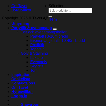
Om Tavet
Sök efter:
Hyresvillkor
Copyright 2026 ©
Tavet AB
Hem
Uthyrning
Partytält & evenemang
Tält och evenemangshaller
Partytält | 3-10m bredd
Evenemangshall | 10-40m bredd
Profiltält
Topptält
Golv & Ställning
Läktare
Eventgolv
Skyltställ
Torn
Inspiration
Önskelista
Kontakta oss
Om Tavet
Hyresvillkor
Logga in
Showroom