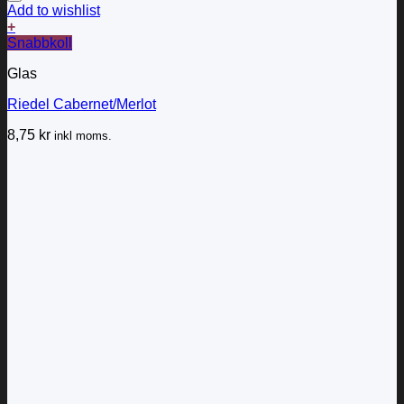
Add to wishlist
+
Snabbkoll
Glas
Riedel Cabernet/Merlot
8,75
kr
inkl moms.