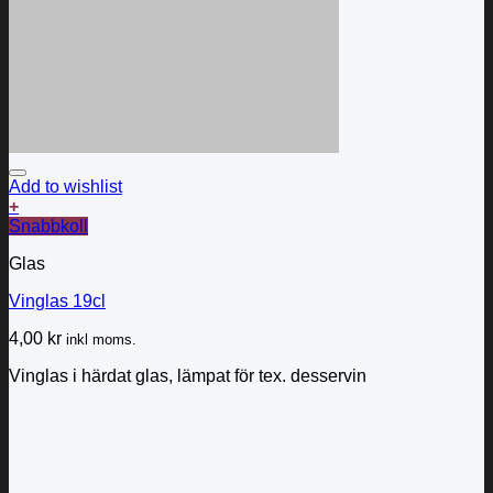
Add to wishlist
+
Snabbkoll
Glas
Vinglas 19cl
4,00
kr
inkl moms.
Vinglas i härdat glas, lämpat för tex. desservin