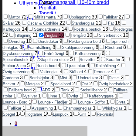
Evenemangshall | 10-40m bredd
Uthyrning
(494)
Profiltält
Topptält
72
70
39
27
Mattor
Nålfiltsmatta
Uppläggning
Tallrikar
Golv & Ställning
26
22
21
16
Skålar
Oscar & Clothilde
Standardglas
Fat
Läktare
14
14
13
Kaffegods
Standardservis
Rostfria bestick
Riedelglas
Eventgolv
12
11
10
10
10
Skyltställ
Tillagning
Vinglas
Herrgård
Silverbestick
Torn
10
9
8
Överdrag
Bordsdukar
Rektangulära bord
Sprit- och
Inspiration
8
8
8
8
drinkglas
Varmhållning
Skaldjursservering
Rörstrand
Önskelista
7
6
6
Dryckesservering
Entré övrigt
Kaffeservering
Kontakta oss
6
5
5
5
Specialbestick
Stapelbara stolar
Servetter
Karaffer
5
4
4
4
Stolpar & rep
Runda bord
Ljusstakar
Kallhållning
Logga in
4
4
4
4
Övrig servering
Vattenglas
Ståbord
Termosar
3
3
3
3
2
Garderob
Bordskjolar
Mist
Underdukar
Diesel
2
2
2
2
2
Brickor
Matglas
Specialbord
Ost
Övrig bordsdekor
Varukorg /
0,00
kr
0
2
2
2
2
Fällbara bord
ADR
Tank
Stolstillbehör
Fällbara
1
1
1
1
1
stolar
Nysilver
Linne
Övrigt
Kaffebryggare
Varukorg
1
1
1
1
Lounge - Bord
Lounge - Fåtöljer
Lounge - Soffor
Gryta
1
1
1
1
Tallikar
Avspärrning
Champagneglas
Whiskyglas
Du har inga produkter i varukorgen.
1
1
1
1
Spegel
Högtalare
Ljuspuck
Grill
Rekvisita
0