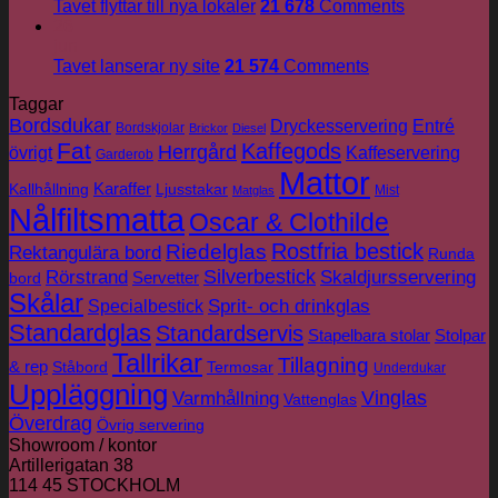
Tavet flyttar till nya lokaler
21 678
Comments
26
jun
Tavet lanserar ny site
21 574
Comments
Taggar
Bordsdukar
Dryckesservering
Entré
Bordskjolar
Brickor
Diesel
Fat
Kaffegods
Herrgård
övrigt
Kaffeservering
Garderob
Mattor
Karaffer
Kallhållning
Ljusstakar
Mist
Matglas
Nålfiltsmatta
Oscar & Clothilde
Rostfria bestick
Riedelglas
Rektangulära bord
Runda
Silverbestick
Rörstrand
Skaldjursservering
Servetter
bord
Skålar
Sprit- och drinkglas
Specialbestick
Standardglas
Standardservis
Stapelbara stolar
Stolpar
Tallrikar
Tillagning
& rep
Ståbord
Termosar
Underdukar
Uppläggning
Vinglas
Varmhållning
Vattenglas
Överdrag
Övrig servering
Showroom / kontor
Artillerigatan 38
114 45 STOCKHOLM