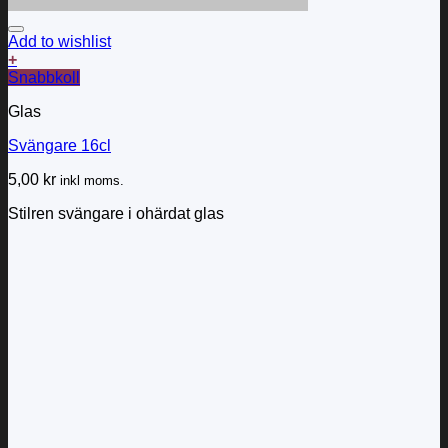
Add to wishlist
+
Snabbkoll
Glas
Svängare 16cl
5,00
kr
inkl moms.
Stilren svängare i ohärdat glas