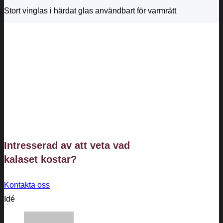
Stort vinglas i härdat glas användbart för varmrätt
Intresserad av att veta vad
kalaset
kostar?
Kontakta oss
Idé