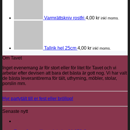
Varmrättskniv rostfri
4,00
kr
inkl moms.
Tallrik hel 25cm
4,00
kr
inkl moms.
Om Tavet
Inget evenemang är för stort eller för litet för Tavet och vi
arbetar efter devisen att bara det bästa är gott nog. Vi har valt
de bästa leverantörerna för tält, uthyrning, möbler, stolar,
porslin mm.
Hyr partytält till er fest eller bröllop!
Senaste nytt
26
jun