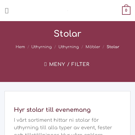
Skip
0
to
content
Stolar
Hem
/
Uthyrning
/
Uthyrning
/
Möbler
/
Stolar
MENY / FILTER
Hyr stolar till evenemang
I vårt sortiment hittar ni stolar för
uthyrning till alla typer av event, fester