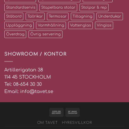
Standardservis
Stapelbara stolar
Stolpar & rep
Ståbord
Tallrikar
Termosar
Tillagning
Underdukar
Uppläggning
Varmhållning
Vattenglas
Vinglas
Överdrag
Övrig servering
SHOWROOM / KONTOR
Artillerigatan 38
114 45 STOCKHOLM
Tel: 08-654 30 30
Email: info@tavet.se
OM TAVET
HYRESVILLKOR