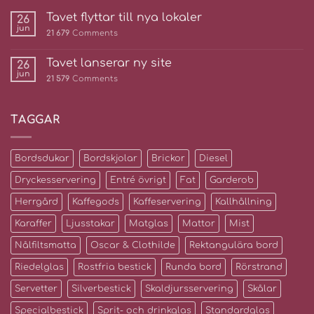
Tavet flyttar till nya lokaler
26
jun
21 679
Comments
Tavet lanserar ny site
26
jun
21 579
Comments
TAGGAR
Bordsdukar
Bordskjolar
Brickor
Diesel
Dryckesservering
Entré övrigt
Fat
Garderob
Herrgård
Kaffegods
Kaffeservering
Kallhållning
Karaffer
Ljusstakar
Matglas
Mattor
Mist
Nålfiltsmatta
Oscar & Clothilde
Rektangulära bord
Riedelglas
Rostfria bestick
Runda bord
Rörstrand
Servetter
Silverbestick
Skaldjursservering
Skålar
Specialbestick
Sprit- och drinkglas
Standardglas