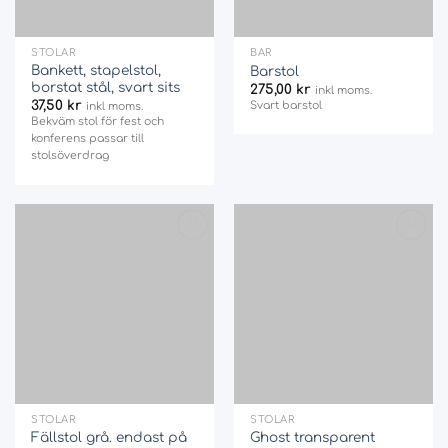
STOLAR
BAR
Bankett, stapelstol,
Barstol
borstat stål, svart sits
275,00
kr
inkl moms.
37,50
kr
Svart barstol
inkl moms.
Bekväm stol för fest och
konferens passar till
stolsöverdrag
Add
Add
to
to
wishlist
wishlist
STOLAR
STOLAR
Fällstol grå. endast på
Ghost transparent