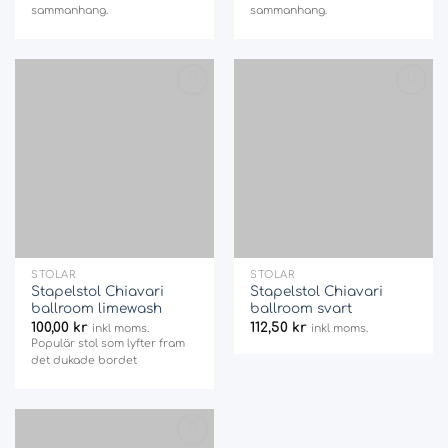
sammanhang.
sammanhang.
Add
Add
to
to
wishlist
wishlist
STOLAR
STOLAR
Stapelstol Chiavari
Stapelstol Chiavari
ballroom limewash
ballroom svart
100,00
kr
112,50
kr
inkl moms.
inkl moms.
Populär stol som lyfter fram
det dukade bordet