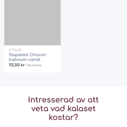
Add
to
wishlist
STOLAR
Stapelstol Chiavari
ballroom valnöt
112,50
kr
inkl moms.
Intresserad av att
veta vad
kalaset
kostar?