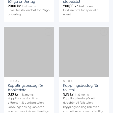
tåliga underlag
stapelstol
20,00
kr
200,00
kr
inkl moms.
inkl moms.
Enkel fällstol endast för tåliga
Exklusiv stol för speciella
underlag
event
Add
Add
to
to
wishlist
wishlist
STOLAR
STOLAR
Kopplingsbeslag för
Kopplingsbeslag för
bankettstol
fällstol
3,13
kr
3,13
kr
inkl moms.
inkl moms.
Kopplingsbeslag är ett
Kopplingsbeslag är ett
tillbehör till bankettstolen,
tillbehör till fällstolen,
kopplingsbeslag kan även
kopplingsbeslag kan även
vara ett krav i vissa offentliga
vara ett krav i vissa offentliga