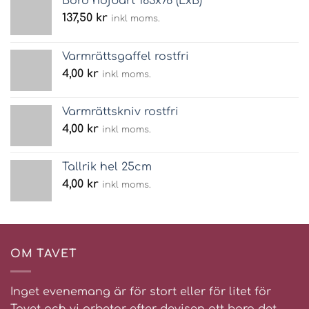
Bord höjbart 183x76 (LxB)
137,50
kr
inkl moms.
Varmrättsgaffel rostfri
4,00
kr
inkl moms.
Varmrättskniv rostfri
4,00
kr
inkl moms.
Tallrik hel 25cm
4,00
kr
inkl moms.
OM TAVET
Inget evenemang är för stort eller för litet för
Tavet och vi arbetar efter devisen att bara det