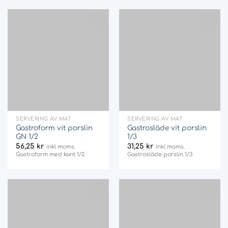
Add
Add
to
to
wishlist
wishlist
SERVERING AV MAT
SERVERING AV MAT
Gastroform vit porslin
Gastrosläde vit porslin
GN 1/2
1/3
56,25
kr
31,25
kr
inkl moms.
inkl moms.
Gastroform med kant 1/2
Gastrosläde porslin 1/3
Add
Add
to
to
wishlist
wishlist