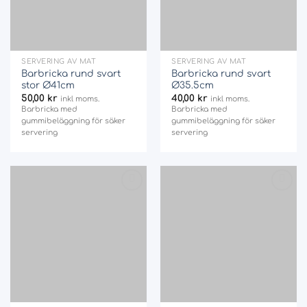
SERVERING AV MAT
SERVERING AV MAT
Barbricka rund svart
Barbricka rund svart
stor Ø41cm
Ø35.5cm
50,00
kr
40,00
kr
inkl moms.
inkl moms.
Barbricka med
Barbricka med
gummibeläggning för säker
gummibeläggning för säker
servering
servering
Add
Add
to
to
wishlist
wishlist