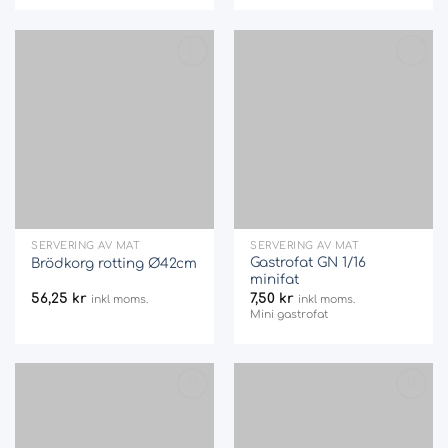
Add
Add
to
to
wishlist
wishlist
SERVERING AV MAT
SERVERING AV MAT
Gastrofat GN 1/16
Brödkorg rotting Ø42cm
minifat
56,25
kr
7,50
kr
inkl moms.
inkl moms.
Mini gastrofat
Add
Add
to
to
wishlist
wishlist