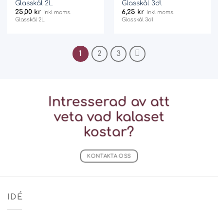
Glasskål 2L
Glasskål 3dl
25,00
kr
6,25
kr
inkl moms.
inkl moms.
Glasskål 2L
Glasskål 3dl
1
2
3
Intresserad av att
veta vad
kalaset
kostar?
KONTAKTA OSS
IDÉ