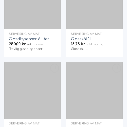
SERVERING AV MAT
SERVERING AV MAT
Glasdispenser 6 liter
Glasskål 1L
250,00
kr
18,75
kr
inkl moms.
inkl moms.
Trevlig glasdispenser
Glasskål 1L
Add
Add
to
to
wishlist
wishlist
SERVERING AV MAT
SERVERING AV MAT