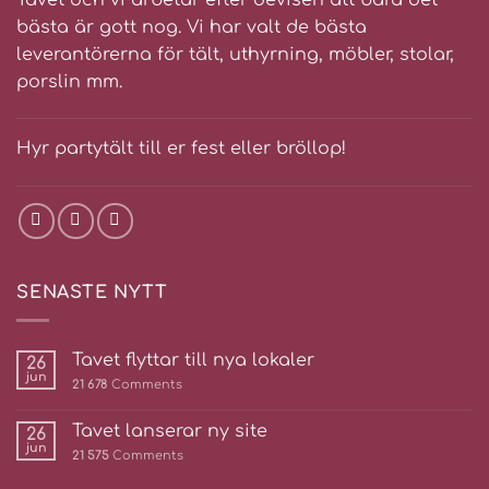
bästa är gott nog. Vi har valt de bästa
leverantörerna för tält, uthyrning, möbler, stolar,
porslin mm.
Hyr partytält till er fest eller bröllop!
SENASTE NYTT
Tavet flyttar till nya lokaler
26
jun
21 678
Comments
Tavet lanserar ny site
26
jun
21 575
Comments