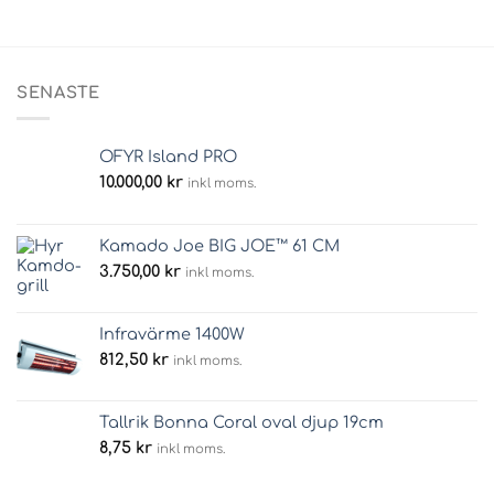
SENASTE
OFYR Island PRO
10.000,00
kr
inkl moms.
Kamado Joe BIG JOE™ 61 CM
3.750,00
kr
inkl moms.
Infravärme 1400W
812,50
kr
inkl moms.
Tallrik Bonna Coral oval djup 19cm
8,75
kr
inkl moms.