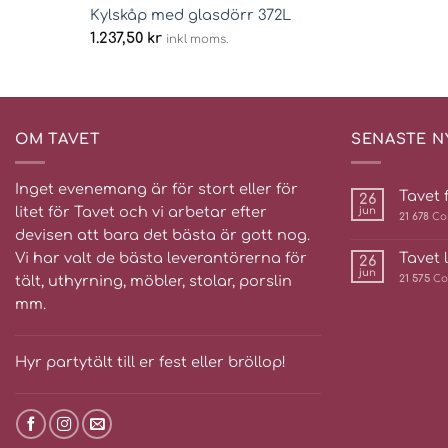
Kylskåp med glasdörr 372L
1.237,50
kr
inkl moms.
OM TAVET
SENASTE N
Inget evenemang är för stort eller för
Tavet f
26
litet för Tavet och vi arbetar efter
jun
21 678
Co
devisen att bara det bästa är gott nog.
Vi har valt de bästa leverantörerna för
Tavet 
26
jun
tält, uthyrning, möbler, stolar, porslin
21 575
Co
mm.
Hyr partytält till er fest eller bröllop!