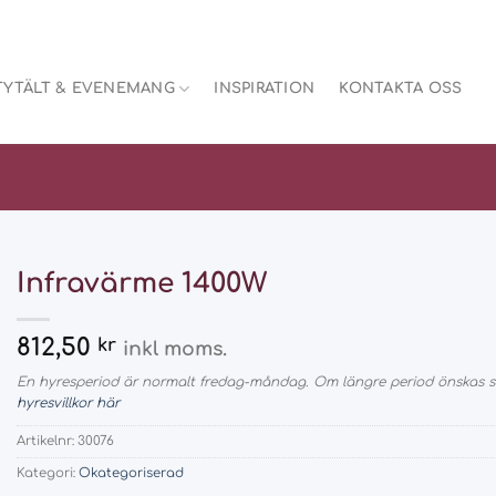
TYTÄLT & EVENEMANG
INSPIRATION
KONTAKTA OSS
Infravärme 1400W
812,50
kr
inkl moms.
En hyresperiod är normalt fredag-måndag. Om längre period önskas så
hyresvillkor här
Artikelnr:
30076
Kategori:
Okategoriserad