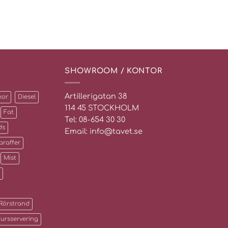
SHOWROOM / KONTOR
Artillerigatan 38
kor
Diesel
114 45 STOCKHOLM
Fat
Tel: 08-654 30 30
ds
Email: info@tavet.se
araffer
Mist
Rörstrand
jursservering