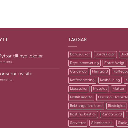
YTT
TAGGAR
Bordsdukar
Bordskjolar
Bric
lyttar till nya lokaler
mments
Dryckesservering
Entré övrigt
Garderob
Herrgård
Kaffego
lanserar ny site
mments
Kaffeservering
Kallhållning
K
Ljusstakar
Matglas
Mattor
Nålfiltsmatta
Oscar & Clothilde
Rektangulära bord
Riedelglas
Rostfria bestick
Runda bord
Servetter
Silverbestick
Skald