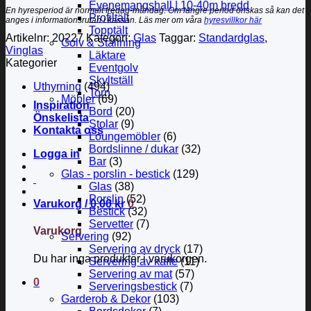
Evenemangshall | 10-40m bredd
En hyresperiod är normalt fredag-måndag. Om längre period önskas så kan det
Profiltält
anges i informationsrutan i kassan. Läs mer om våra
hyresvillkor här
Topptält
Artikelnr:
20227
Kategori:
Glas
Taggar:
Standardglas
,
Golv & Ställning
Vinglas
Läktare
Kategorier
Eventgolv
Skyltställ
Uthyrning
(494)
Torn
Möbler
(69)
Inspiration
Bord
(20)
Önskelista
Stolar
(9)
Kontakta oss
Loungemöbler
(6)
Bordslinne / dukar
(32)
Logga in
Bar
(3)
Glas - porslin - bestick
(129)
Glas
(38)
Porslin
(52)
Varukorg /
0,00
kr
0
Bestick
(32)
Servetter
(7)
Varukorg
Servering
(92)
Servering av dryck
(17)
Du har inga produkter i varukorgen.
Servering av kaffe
(11)
Servering av mat
(57)
0
Serveringsbestick
(7)
Garderob & Dekor
(103)