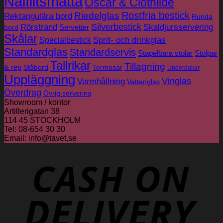
Nålfiltsmatta
Oscar & Clothilde
Rostfria bestick
Riedelglas
Rektangulära bord
Runda
Silverbestick
Rörstrand
Skaldjursservering
Servetter
bord
Skålar
Sprit- och drinkglas
Specialbestick
Standardglas
Standardservis
Stapelbara stolar
Stolpar
Tallrikar
Tillagning
& rep
Ståbord
Termosar
Underdukar
Uppläggning
Vinglas
Varmhållning
Vattenglas
Överdrag
Övrig servering
Showroom / kontor
Artillerigatan 38
114 45 STOCKHOLM
Tel: 08-654 30 30
Email: info@tavet.se