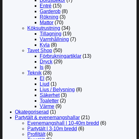
Bordsdekor
(7)
Entré
(15)
Garderob
(8)
Rökning
(3)
Mattor
(70)
Köksutrustning
(34)
Tillagning
(19)
Varmhållning
(7)
Kyla
(8)
Tavet Shop
(50)
Förbrukningartiklar
(13)
Dryck
(29)
Is
(8)
Teknik
(28)
El
(5)
Ljud
(1)
Ljus / Belysning
(8)
Säkerhet
(3)
Toaletter
(2)
Värme
(9)
Okategoriserad
(1)
Partytält & evenemangshallar
(21)
Evenemangshall | 10-40m bredd
(6)
Partytält | 3-10m bredd
(6)
Profiltält
(4)