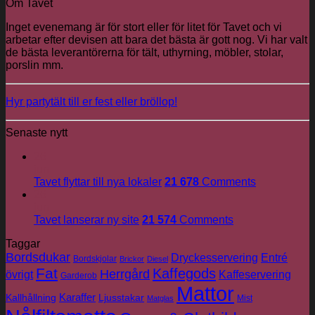
Om Tavet
Inget evenemang är för stort eller för litet för Tavet och vi
arbetar efter devisen att bara det bästa är gott nog. Vi har valt
de bästa leverantörerna för tält, uthyrning, möbler, stolar,
porslin mm.
Hyr partytält till er fest eller bröllop!
Senaste nytt
26
jun
Tavet flyttar till nya lokaler
21 678
Comments
26
jun
Tavet lanserar ny site
21 574
Comments
Taggar
Bordsdukar
Dryckesservering
Entré
Bordskjolar
Brickor
Diesel
Fat
Kaffegods
Herrgård
övrigt
Kaffeservering
Garderob
Mattor
Karaffer
Kallhållning
Ljusstakar
Mist
Matglas