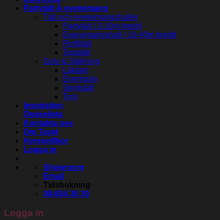
Partytält & evenemang
Tält och evenemangshaller
Partytält | 3-10m bredd
Evenemangshall | 10-40m bredd
Profiltält
Topptält
Golv & Ställning
Läktare
Eventgolv
Skyltställ
Torn
Inspiration
Önskelista
Kontakta oss
Om Tavet
Hyresvillkor
Logga in
Showroom
Email
Tidsbokning
08-654 30 30
Logga in