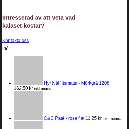
Intresserad av att veta vad
kalaset
kostar?
Kontakta oss
Idé
Hyr Nålfiltsmatta - Mörkgrå 1208
162,50
kr
inkl moms.
O&C Paté - rosa flat
11,25
kr
inkl moms.