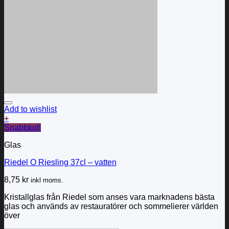
Add to wishlist
+
Snabbkoll
Glas
Riedel O Riesling 37cl – vatten
8,75
kr
inkl moms.
Kristallglas från Riedel som anses vara marknadens bästa
glas och används av restauratörer och sommelierer världen
över