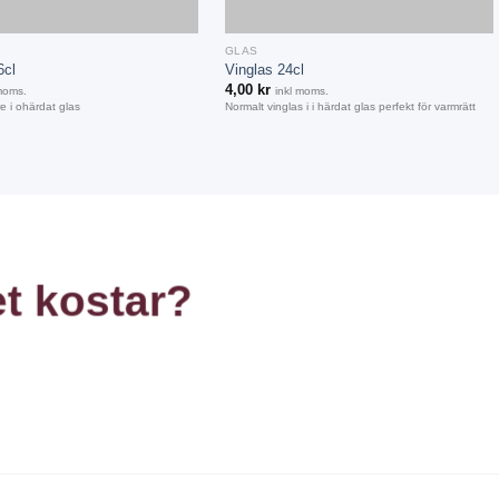
+
GLAS
6cl
Vinglas 24cl
4,00
kr
 moms.
inkl moms.
e i ohärdat glas
Normalt vinglas i i härdat glas perfekt för varmrätt
et
kostar?