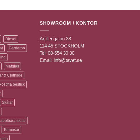
SHOWROOM / KONTOR
Artillerigatan 38
Diesel
114 45 STOCKHOLM
at
Garderob
Tel: 08-654 30 30
ring
Email: info@tavet.se
Matglas
r & Clothilde
Rostfria bestick
r
Skålar
tapelbara stolar
Termosar
ning