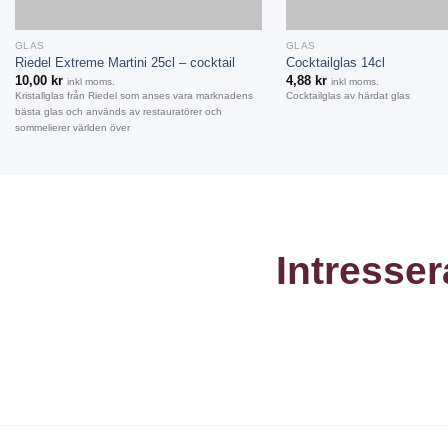
+
+
GLAS
GLAS
Riedel Extreme Martini 25cl – cocktail
Cocktailglas 14cl
10,00
kr
4,88
kr
inkl moms.
inkl moms.
Kristallglas från Riedel som anses vara marknadens
Cocktailglas av härdat glas
bästa glas och används av restauratörer och
sommelierer världen över
Intresser