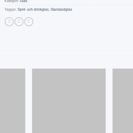
Kategori:
Glas
Taggar:
Sprit- och drinkglas
,
Standardglas
Add
Add
to
to
wishlist
wishlist