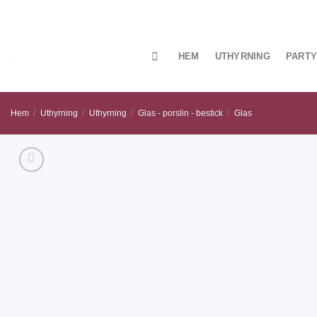
Skip
to
content
HEM
UTHYRNING
PARTY
Hem
/
Uthyrning
/
Uthyrning
/
Glas - porslin - bestick
/
Glas
Add
to
wishlist