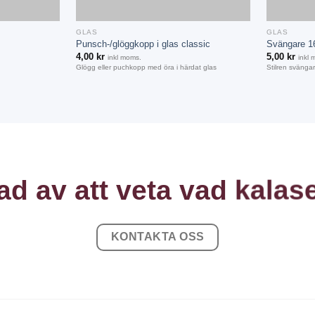
+
+
GLAS
GLAS
Punsch-/glöggkopp i glas classic
Svängare 1
4,00
kr
5,00
kr
inkl moms.
inkl
Glögg eller puchkopp med öra i härdat glas
Stilren svängar
ad av att veta vad
kalas
KONTAKTA OSS