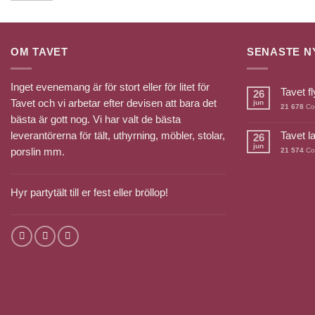
OM TAVET
SENASTE N
Inget evenemang är för stort eller för litet för
Tavet fl
26
Tavet och vi arbetar efter devisen att bara det
jun
21 678
Co
bästa är gott nog. Vi har valt de bästa
leverantörerna för tält, uthyrning, möbler, stolar,
Tavet l
26
jun
porslin mm.
21 574
Co
Hyr partytält till er fest eller bröllop!