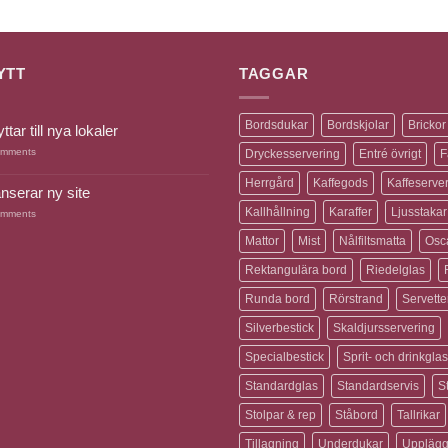
YTT
TAGGAR
Bordsdukar
Bordskjolar
Brickor
yttar till nya lokaler
mments
Dryckesservering
Entré övrigt
F
Herrgård
Kaffegods
Kaffeserve
anserar ny site
Kallhållning
Karaffer
Ljusstakar
mments
Mattor
Mist
Nålfiltsmatta
Osca
Rektangulära bord
Riedelglas
Runda bord
Rörstrand
Servette
Silverbestick
Skaldjursservering
Specialbestick
Sprit- och drinkglas
Standardglas
Standardservis
S
Stolpar & rep
Ståbord
Tallrikar
Tillagning
Underdukar
Upplägg