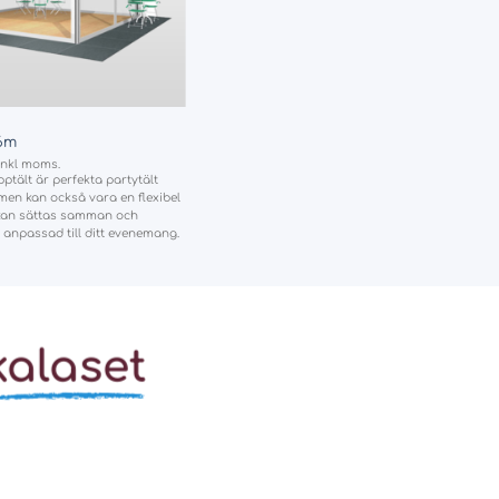
x6m
inkl moms.
ptält är perfekta partytält
t men kan också vara en flexibel
 kan sättas samman och
 anpassad till ditt evenemang.
kalaset