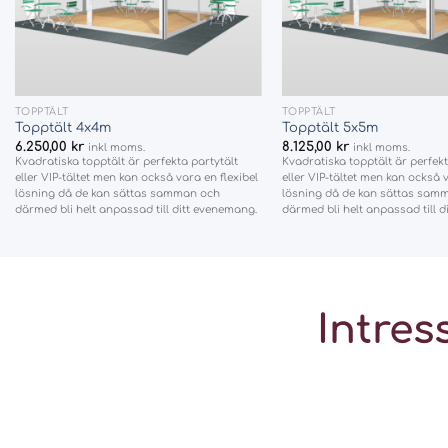
+
+
TOPPTÄLT
TOPPTÄLT
Topptält 4x4m
Topptält 5x5m
6.250,00
kr
8.125,00
kr
inkl moms.
inkl moms.
Kvadratiska topptält är perfekta partytält
Kvadratiska topptält är perfekt
eller VIP-tältet men kan också vara en flexibel
eller VIP-tältet men kan också v
lösning då de kan sättas samman och
lösning då de kan sättas sam
därmed bli helt anpassad till ditt evenemang.
därmed bli helt anpassad till 
Intres