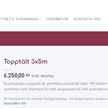
TYTÄLT & EVENEMANG
INSPIRATION
KONTAKTA OSS
Topptält 3x5m
6.250,00
kr
inkl moms.
Kvadratiska topptält är perfekta partytält eller VIP-tälte
samman och därmed bli helt anpassad till ditt eveneman
En hyresperiod är normalt fredag-måndag. Om längre period önskas så
hyresvillkor här