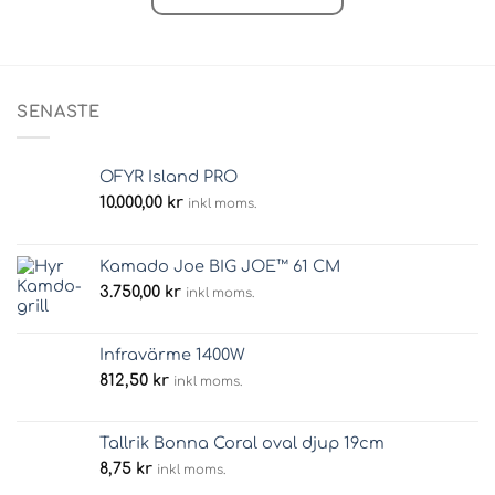
SENASTE
OFYR Island PRO
10.000,00
kr
inkl moms.
Kamado Joe BIG JOE™ 61 CM
3.750,00
kr
inkl moms.
Infravärme 1400W
812,50
kr
inkl moms.
Tallrik Bonna Coral oval djup 19cm
8,75
kr
inkl moms.