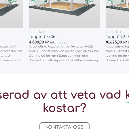
+
+
TOPPTÄLT
TOPPTÄLT
Topptält 3x3m
Topptält 6
4.500,00
kr
10.625,00
kr
inkl moms.
a partytält
Kvadratiska topptält är perfekta partytält
Kvadratiska top
ara en flexibel
eller VIP-tältet men kan också vara en flexibel
eller VIP-tälte
man och
lösning då de kan sättas samman och
lösning då de
ditt evenemang.
därmed bli helt anpassad till ditt evenemang.
därmed bli helt
serad av att veta vad
kostar?
KONTAKTA OSS