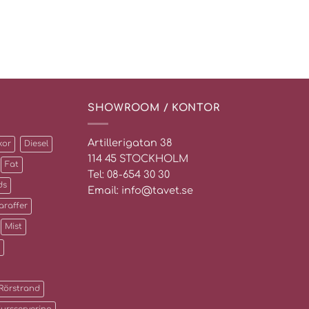
SHOWROOM / KONTOR
Artillerigatan 38
kor
Diesel
114 45 STOCKHOLM
Fat
Tel: 08-654 30 30
ds
Email: info@tavet.se
araffer
Mist
Rörstrand