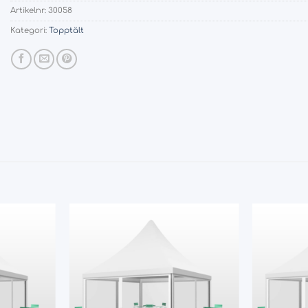
Artikelnr:
30058
Kategori:
Topptält
Add
Add
to
to
wishlist
wishlist