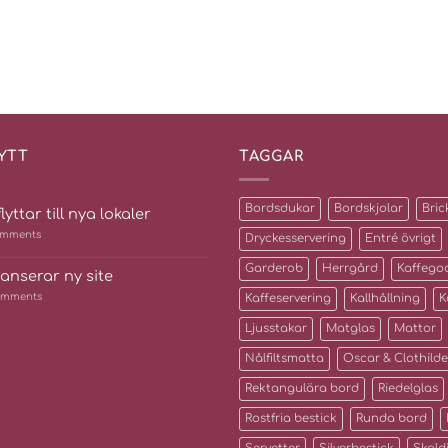
YTT
TAGGAR
Bordsdukar
Bordskjolar
Bric
lyttar till nya lokaler
mments
Dryckesservering
Entré övrigt
Garderob
Herrgård
Kaffego
lanserar ny site
mments
Kaffeservering
Kallhållning
K
Ljusstakar
Matglas
Mattor
Nålfiltsmatta
Oscar & Clothilde
Rektangulära bord
Riedelglas
Rostfria bestick
Runda bord