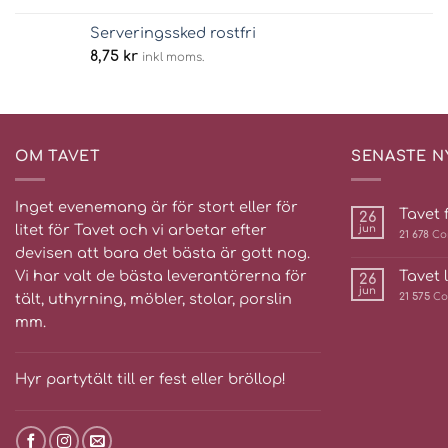
Serveringssked rostfri
8,75
kr
inkl moms.
OM TAVET
SENASTE N
Inget evenemang är för stort eller för
Tavet f
26
litet för Tavet och vi arbetar efter
jun
21 678
Co
devisen att bara det bästa är gott nog.
Vi har valt de bästa leverantörerna för
Tavet 
26
jun
tält, uthyrning, möbler, stolar, porslin
21 575
Co
mm.
Hyr partytält till er fest eller bröllop!