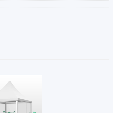
Add
to
wishlist