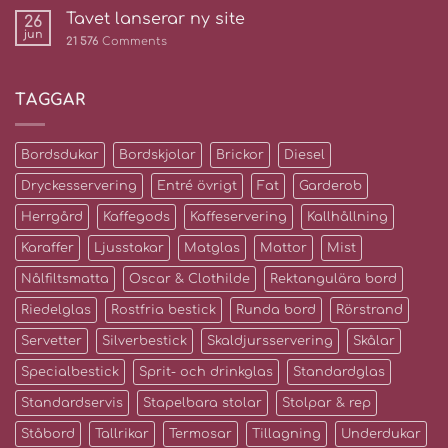
Tavet lanserar ny site
26
jun
21 576
Comments
TAGGAR
Bordsdukar
Bordskjolar
Brickor
Diesel
Dryckesservering
Entré övrigt
Fat
Garderob
Herrgård
Kaffegods
Kaffeservering
Kallhållning
Karaffer
Ljusstakar
Matglas
Mattor
Mist
Nålfiltsmatta
Oscar & Clothilde
Rektangulära bord
Riedelglas
Rostfria bestick
Runda bord
Rörstrand
Servetter
Silverbestick
Skaldjursservering
Skålar
Specialbestick
Sprit- och drinkglas
Standardglas
Standardservis
Stapelbara stolar
Stolpar & rep
Ståbord
Tallrikar
Termosar
Tillagning
Underdukar