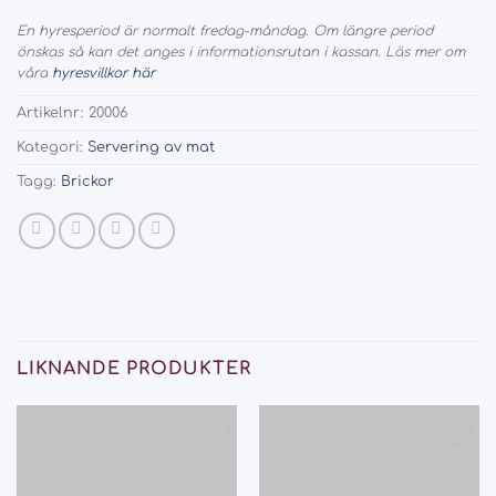
En hyresperiod är normalt fredag-måndag. Om längre period
önskas så kan det anges i informationsrutan i kassan. Läs mer om
våra
hyresvillkor här
Artikelnr:
20006
Kategori:
Servering av mat
Tagg:
Brickor
LIKNANDE PRODUKTER
Add
Add
to
to
wishlist
wishlist