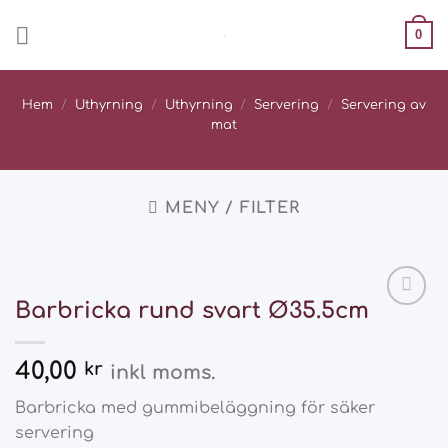
Skip
0
to
content
Hem
/
Uthyrning
/
Uthyrning
/
Servering
/
Servering av
mat
MENY / FILTER
Barbricka rund svart Ø35.5cm
Add
to
wishlist
40,00
kr
inkl moms.
Barbricka med gummibeläggning för säker
servering