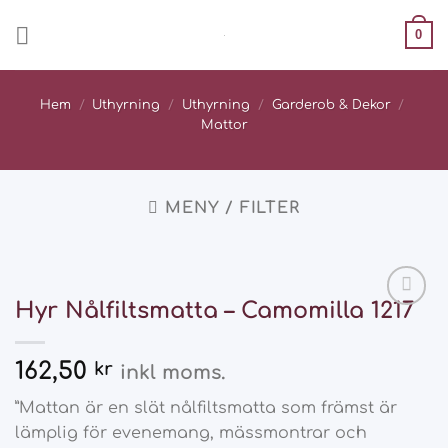
Skip
0
to
content
Hem
/
Uthyrning
/
Uthyrning
/
Garderob & Dekor
/
Mattor
MENY / FILTER
Hyr Nålfiltsmatta – Camomilla 1217
Add
to
wishlist
162,50
kr
inkl moms.
”Mattan är en slät nålfiltsmatta som främst är
lämplig för evenemang, mässmontrar och