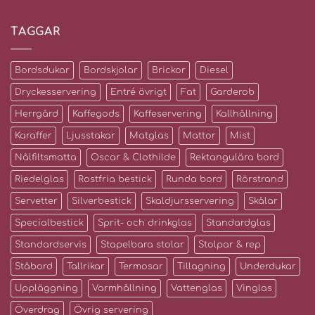
TAGGAR
Bordsdukar
Bordskjolar
Brickor
Diesel
Dryckesservering
Entré övrigt
Fat
Garderob
Herrgård
Kaffegods
Kaffeservering
Kallhållning
Karaffer
Ljusstakar
Matglas
Mattor
Mist
Nålfiltsmatta
Oscar & Clothilde
Rektangulära bord
Riedelglas
Rostfria bestick
Runda bord
Rörstrand
Servetter
Silverbestick
Skaldjursservering
Skålar
Specialbestick
Sprit- och drinkglas
Standardglas
Standardservis
Stapelbara stolar
Stolpar & rep
Ståbord
Tallrikar
Termosar
Tillagning
Underdukar
Uppläggning
Varmhållning
Vattenglas
Vinglas
Överdrag
Övrig servering