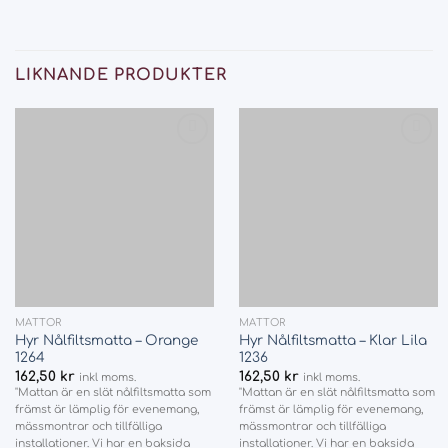
LIKNANDE PRODUKTER
Add
Add
to
to
wishlist
wishlist
MATTOR
MATTOR
Hyr Nålfiltsmatta – Orange
Hyr Nålfiltsmatta – Klar Lila
1264
1236
162,50
kr
162,50
kr
inkl moms.
inkl moms.
"Mattan är en slät nålfiltsmatta som
"Mattan är en slät nålfiltsmatta som
främst är lämplig för evenemang,
främst är lämplig för evenemang,
mässmontrar och tillfälliga
mässmontrar och tillfälliga
installationer. Vi har en baksida
installationer. Vi har en baksida