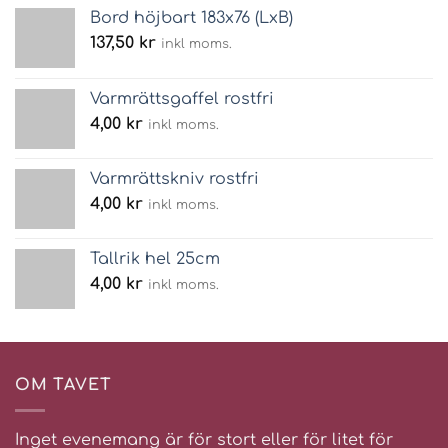
Bord höjbart 183x76 (LxB)
137,50
kr
inkl moms.
Varmrättsgaffel rostfri
4,00
kr
inkl moms.
Varmrättskniv rostfri
4,00
kr
inkl moms.
Tallrik hel 25cm
4,00
kr
inkl moms.
OM TAVET
Inget evenemang är för stort eller för litet för