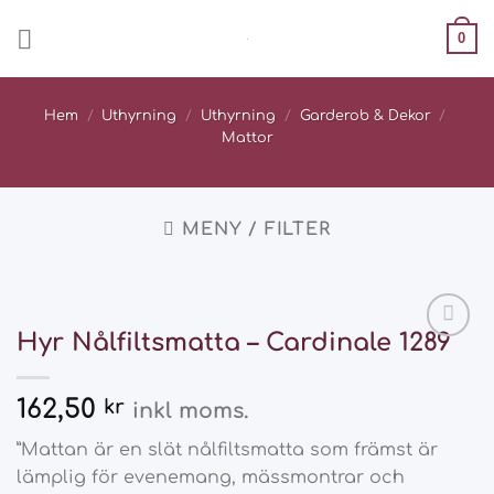
Skip
0
to
content
Hem
/
Uthyrning
/
Uthyrning
/
Garderob & Dekor
/
Mattor
MENY / FILTER
Hyr Nålfiltsmatta – Cardinale 1289
Add
to
wishlist
162,50
kr
inkl moms.
”Mattan är en slät nålfiltsmatta som främst är
lämplig för evenemang, mässmontrar och