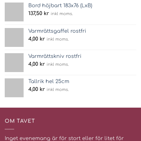
Bord höjbart 183x76 (LxB)
137,50
kr
inkl moms.
Varmrättsgaffel rostfri
4,00
kr
inkl moms.
Varmrättskniv rostfri
4,00
kr
inkl moms.
Tallrik hel 25cm
4,00
kr
inkl moms.
OM TAVET
Inget evenemang är för stort eller för litet för