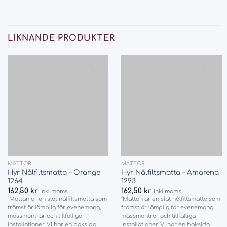
LIKNANDE PRODUKTER
Add
Add
to
to
wishlist
wishlist
MATTOR
MATTOR
Hyr Nålfiltsmatta – Orange
Hyr Nålfiltsmatta – Amarena
1264
1293
162,50
kr
162,50
kr
inkl moms.
inkl moms.
"Mattan är en slät nålfiltsmatta som
"Mattan är en slät nålfiltsmatta som
främst är lämplig för evenemang,
främst är lämplig för evenemang,
mässmontrar och tillfälliga
mässmontrar och tillfälliga
installationer. Vi har en baksida
installationer. Vi har en baksida