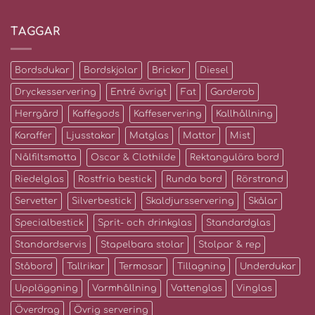
TAGGAR
Bordsdukar
Bordskjolar
Brickor
Diesel
Dryckesservering
Entré övrigt
Fat
Garderob
Herrgård
Kaffegods
Kaffeservering
Kallhållning
Karaffer
Ljusstakar
Matglas
Mattor
Mist
Nålfiltsmatta
Oscar & Clothilde
Rektangulära bord
Riedelglas
Rostfria bestick
Runda bord
Rörstrand
Servetter
Silverbestick
Skaldjursservering
Skålar
Specialbestick
Sprit- och drinkglas
Standardglas
Standardservis
Stapelbara stolar
Stolpar & rep
Ståbord
Tallrikar
Termosar
Tillagning
Underdukar
Uppläggning
Varmhållning
Vattenglas
Vinglas
Överdrag
Övrig servering