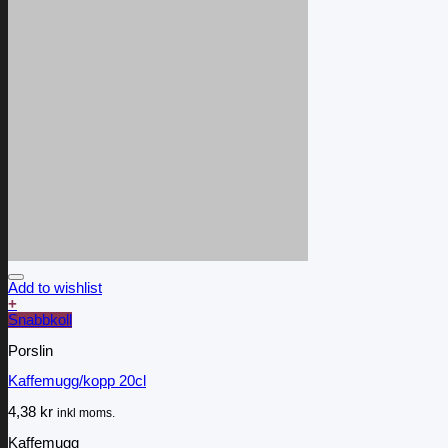
Add to wishlist
+
Snabbkoll
Porslin
Kaffemugg/kopp 20cl
4,38
kr
inkl moms.
Kaffemugg