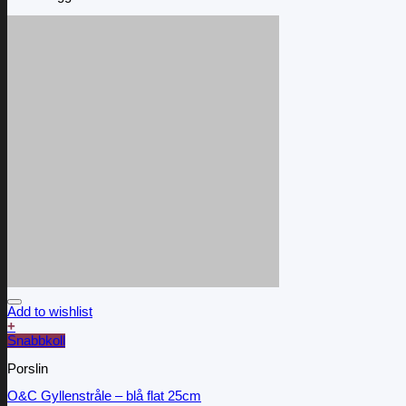
Add to wishlist
+
Snabbkoll
Porslin
O&C Gyllenstråle – blå flat 25cm