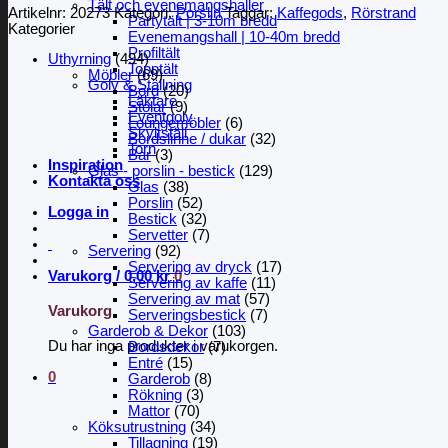
Tält och evenemangshaller
Artikelnr:
20273
Kategori:
Porslin
Taggar:
Kaffegods
,
Rörstrand
Partytält | 3-10m bredd
Kategorier
Evenemangshall | 10-40m bredd
Profiltält
Uthyrning
(494)
Topptält
Möbler
(69)
Golv & Ställning
Bord
(20)
Läktare
Stolar
(9)
Eventgolv
Loungemöbler
(6)
Skyltställ
Bordslinne / dukar
(32)
Torn
Bar
(3)
Inspiration
Glas - porslin - bestick
(129)
Kontakta oss
Glas
(38)
Porslin
(52)
Logga in
Bestick
(32)
Servetter
(7)
Servering
(92)
Servering av dryck
(17)
Varukorg /
0,00
kr
0
Servering av kaffe
(11)
Servering av mat
(57)
Varukorg
Serveringsbestick
(7)
Garderob & Dekor
(103)
Du har inga produkter i varukorgen.
Bordsdekor
(7)
Entré
(15)
0
Garderob
(8)
Rökning
(3)
Mattor
(70)
Köksutrustning
(34)
Tillagning
(19)