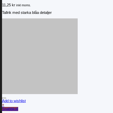
11,25
kr
inkl moms.
Tallrik med starka blåa detaljer
Add to wishlist
+
Snabbkoll