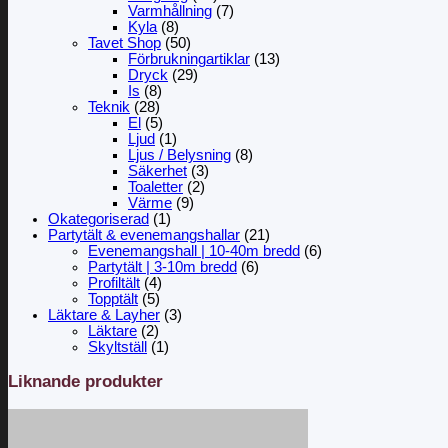
Varmhållning
(7)
Kyla
(8)
Tavet Shop
(50)
Förbrukningartiklar
(13)
Dryck
(29)
Is
(8)
Teknik
(28)
El
(5)
Ljud
(1)
Ljus / Belysning
(8)
Säkerhet
(3)
Toaletter
(2)
Värme
(9)
Okategoriserad
(1)
Partytält & evenemangshallar
(21)
Evenemangshall | 10-40m bredd
(6)
Partytält | 3-10m bredd
(6)
Profiltält
(4)
Topptält
(5)
Läktare & Layher
(3)
Läktare
(2)
Skyltställ
(1)
Liknande produkter