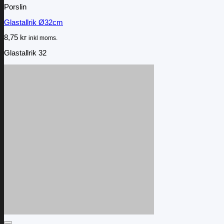
Porslin
Glastallrik Ø32cm
8,75
kr
inkl moms.
Glastallrik 32