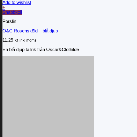
Add to wishlist
+
Snabbkoll
Porslin
O&C Rosensköld – blå djup
11,25
kr
inkl moms.
En blå djup tallrik från Oscar&Clothilde