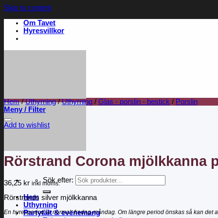
Skip to content
Om Tavet
Hyresvillkor
Hem
/
Uthyrning
/
Uthyrning
/
Glas - porslin - bestick
/
Porslin
Meny / Filter
Add to wishlist
Rörstrand Corona mjölkkanna p
Sök efter:
36,25
kr
inkl moms.
Hem
Rörstrands silver mjölkkanna
Uthyrning
En hyresperiod är normalt fredag-måndag. Om längre period önskas så kan det a
Partytält & evenemang