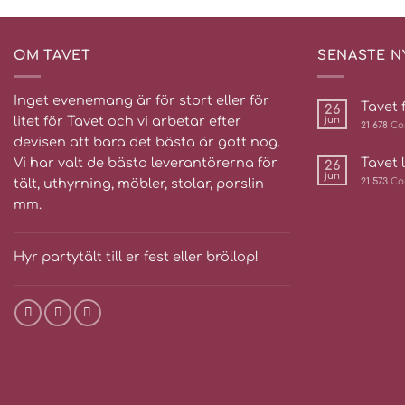
OM TAVET
SENASTE N
Inget evenemang är för stort eller för
Tavet f
26
litet för Tavet och vi arbetar efter
jun
21 678
Co
devisen att bara det bästa är gott nog.
Vi har valt de bästa leverantörerna för
Tavet 
26
jun
tält, uthyrning, möbler, stolar, porslin
21 573
Co
mm.
Hyr partytält till er fest eller bröllop!