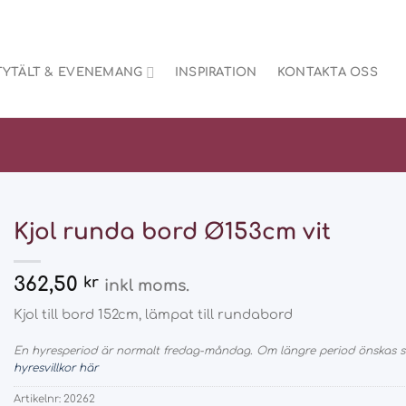
TYTÄLT & EVENEMANG
INSPIRATION
KONTAKTA OSS
Kjol runda bord Ø153cm vit
362,50
kr
inkl moms.
Kjol till bord 152cm, lämpat till rundabord
En hyresperiod är normalt fredag-måndag. Om längre period önskas så
hyresvillkor här
Artikelnr:
20262