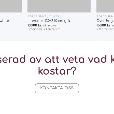
+
+
BORDSLINNE / DUKAR
BORDSLINNE
white
Linneduk 130×240 cm grå
Överdrag 
100,00
kr
150,00
kr
inkl moms.
i
Grå linneduk 130x240cm
Vitt stretch 
serad av att veta vad
kostar?
KONTAKTA OSS