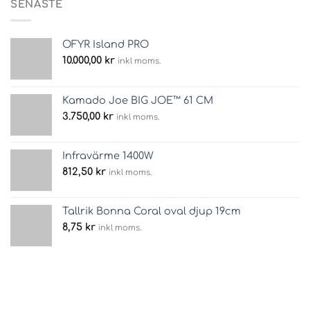
SENASTE
OFYR Island PRO
10.000,00
kr
inkl moms.
Kamado Joe BIG JOE™ 61 CM
3.750,00
kr
inkl moms.
Infravärme 1400W
812,50
kr
inkl moms.
Tallrik Bonna Coral oval djup 19cm
8,75
kr
inkl moms.