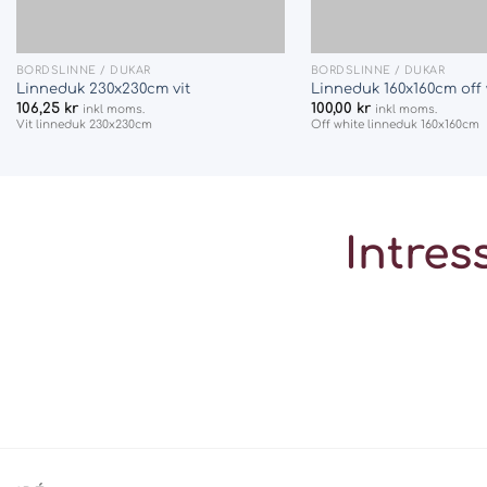
+
+
BORDSLINNE / DUKAR
BORDSLINNE / DUKAR
Linneduk 230x230cm vit
Linneduk 160x160cm off 
106,25
kr
100,00
kr
inkl moms.
inkl moms.
Vit linneduk 230x230cm
Off white linneduk 160x160cm
Intres