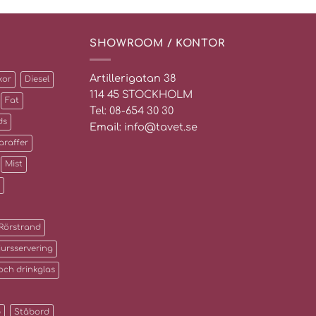
SHOWROOM / KONTOR
Artillerigatan 38
kor
Diesel
114 45 STOCKHOLM
Fat
Tel: 08-654 30 30
ds
Email: info@tavet.se
araffer
Mist
Rörstrand
jursservering
 och drinkglas
p
Ståbord