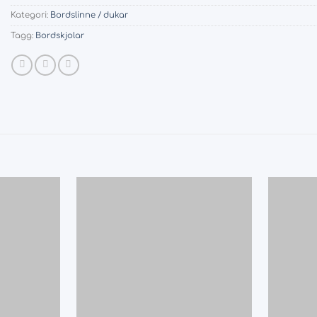
Kategori:
Bordslinne / dukar
Tagg:
Bordskjolar
Add
Add
to
to
wishlist
wishlist