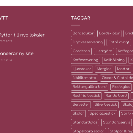
YTT
TAGGAR
Bordsdukar
Bordskjolar
Bric
lyttar till nya lokaler
mments
Dryckesservering
Entré övrigt
Garderob
Herrgård
Kaffego
lanserar ny site
mments
Kaffeservering
Kallhållning
K
Ljusstakar
Matglas
Mattor
Nålfiltsmatta
Oscar & Clothilde
Rektangulära bord
Riedelglas
Rostfria bestick
Runda bord
Servetter
Silverbestick
Skald
Skålar
Specialbestick
Sprit-
Standardglas
Standardservis
Stapelbara stolar
Stolpar & re