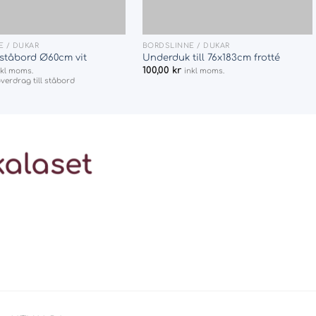
+
 / DUKAR
BORDSLINNE / DUKAR
ståbord Ø60cm vit
Underduk till 76x183cm frotté
100,00
kr
nkl moms.
inkl moms.
överdrag till ståbord
kalaset