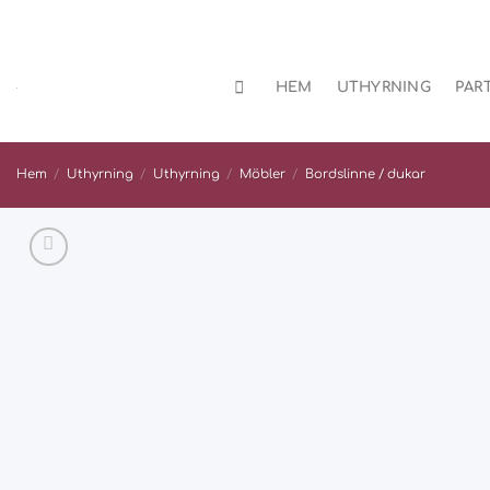
Skip
to
content
HEM
UTHYRNING
PAR
Hem
/
Uthyrning
/
Uthyrning
/
Möbler
/
Bordslinne / dukar
Add
to
wishlist