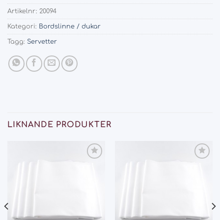
Artikelnr:
20094
Kategori:
Bordslinne / dukar
Tagg:
Servetter
LIKNANDE PRODUKTER
Add
Add
to
to
wishlist
wishlist