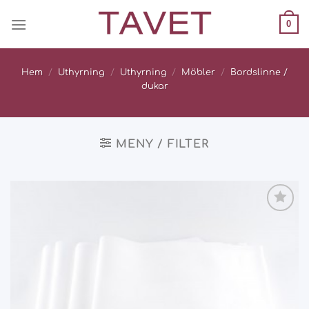
Skip
0
to
content
Hem
/
Uthyrning
/
Uthyrning
/
Möbler
/
Bordslinne /
dukar
MENY / FILTER
Add
to
wishlist