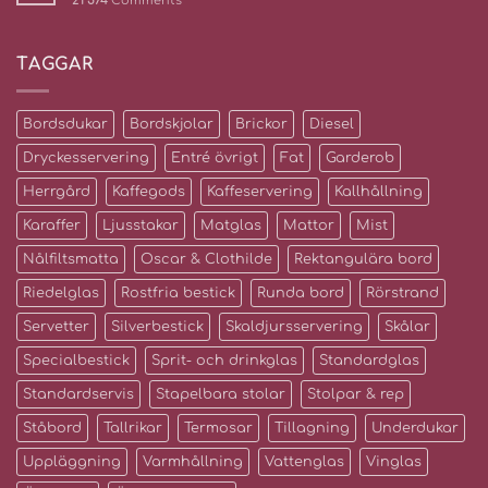
21 574
Comments
TAGGAR
Bordsdukar
Bordskjolar
Brickor
Diesel
Dryckesservering
Entré övrigt
Fat
Garderob
Herrgård
Kaffegods
Kaffeservering
Kallhållning
Karaffer
Ljusstakar
Matglas
Mattor
Mist
Nålfiltsmatta
Oscar & Clothilde
Rektangulära bord
Riedelglas
Rostfria bestick
Runda bord
Rörstrand
Servetter
Silverbestick
Skaldjursservering
Skålar
Specialbestick
Sprit- och drinkglas
Standardglas
Standardservis
Stapelbara stolar
Stolpar & rep
Ståbord
Tallrikar
Termosar
Tillagning
Underdukar
Uppläggning
Varmhållning
Vattenglas
Vinglas