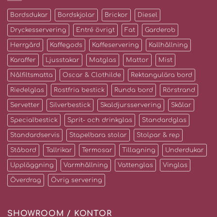
Bordsdukar
Bordskjolar
Brickor
Diesel
Dryckesservering
Entré övrigt
Fat
Garderob
Herrgård
Kaffegods
Kaffeservering
Kallhållning
Karaffer
Ljusstakar
Matglas
Mattor
Mist
Nålfiltsmatta
Oscar & Clothilde
Rektangulära bord
Riedelglas
Rostfria bestick
Runda bord
Rörstrand
Servetter
Silverbestick
Skaldjursservering
Skålar
Specialbestick
Sprit- och drinkglas
Standardglas
Standardservis
Stapelbara stolar
Stolpar & rep
Ståbord
Tallrikar
Termosar
Tillagning
Underdukar
Uppläggning
Varmhållning
Vattenglas
Vinglas
Överdrag
Övrig servering
SHOWROOM / KONTOR