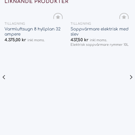
LIKNANDE PRODUKTER
TILLAGNING
TILLAGNING
Add
Add
Varmluftsugn 8 hyllplan 32
Soppvärmare elektrisk med
to
to
ampere
slev
wishlist
wishlist
4.375,00
kr
437,50
kr
inkl moms.
inkl moms.
Elektrisk soppvårmare rymmer 10L