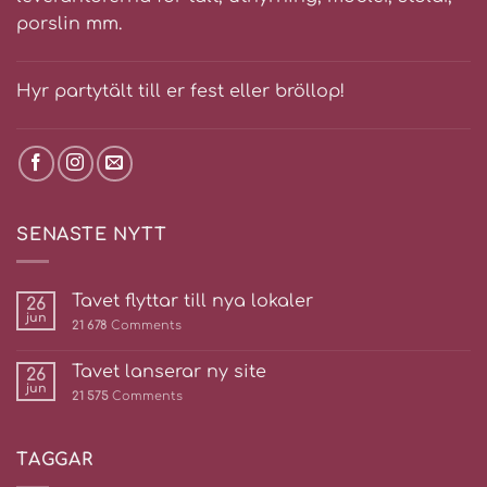
porslin mm.
Hyr partytält till er fest eller bröllop!
SENASTE NYTT
Tavet flyttar till nya lokaler
26
jun
21 678
Comments
Tavet lanserar ny site
26
jun
21 575
Comments
TAGGAR