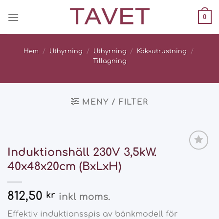
Skip
0
to
content
Hem
/
Uthyrning
/
Uthyrning
/
Köksutrustning
/
Tillagning
MENY / FILTER
Induktionshäll 230V 3,5kW.
Add
40x48x20cm (BxLxH)
to
wishlist
812,50
kr
inkl moms.
Effektiv induktionsspis av bänkmodell för