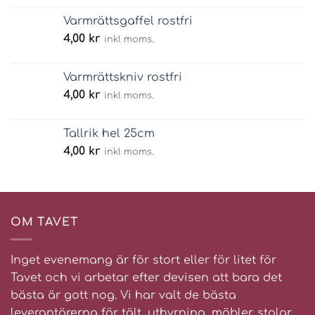
Varmrättsgaffel rostfri
4,00
kr
inkl moms.
Varmrättskniv rostfri
4,00
kr
inkl moms.
Tallrik hel 25cm
4,00
kr
inkl moms.
OM TAVET
Inget evenemang är för stort eller för litet för
Tavet och vi arbetar efter devisen att bara det
bästa är gott nog. Vi har valt de bästa
leverantörerna för tält, uthyrning, möbler, stolar,