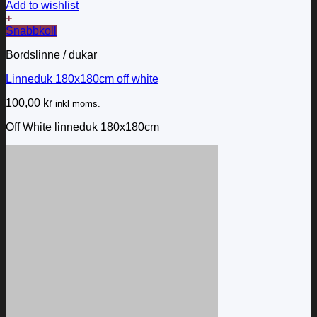
Add to wishlist
+
Snabbkoll
Bordslinne / dukar
Linneduk 180x180cm off white
100,00
kr
inkl moms.
Off White linneduk 180x180cm