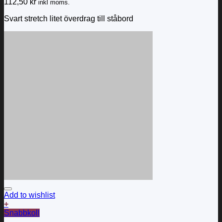
112,50
kr
inkl moms.
Svart stretch litet överdrag till ståbord
Add to wishlist
+
Snabbkoll