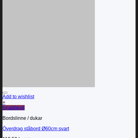
Add to wishlist
+
Snabbkoll
Bordslinne / dukar
Överdrag ståbord Ø60cm svart