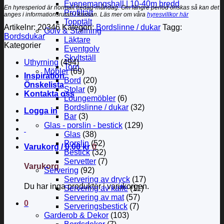
Evenemangshall | 10-40m bredd
En hyresperiod är normalt fredag-måndag. Om längre period önskas så kan det
Profiltält
anges i informationsrutan i kassan. Läs mer om våra
hyresvillkor här
Topptält
Artikelnr:
20346
Kategori:
Bordslinne / dukar
Tagg:
Golv & Ställning
Bordsdukar
Läktare
Kategorier
Eventgolv
Skyltställ
Uthyrning
(494)
Torn
Möbler
(69)
Inspiration
Bord
(20)
Önskelista
Stolar
(9)
Kontakta oss
Loungemöbler
(6)
Bordslinne / dukar
(32)
Logga in
Bar
(3)
Glas - porslin - bestick
(129)
Glas
(38)
Porslin
(52)
Varukorg /
0,00
kr
0
Bestick
(32)
Servetter
(7)
Varukorg
Servering
(92)
Servering av dryck
(17)
Du har inga produkter i varukorgen.
Servering av kaffe
(11)
Servering av mat
(57)
0
Serveringsbestick
(7)
Garderob & Dekor
(103)