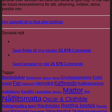
de bästa leverantörerna för tält, uthyrning, möbler, stolar,
porslin mm.
Hyr partytält till er fest eller bröllop!
Senaste nytt
26
jun
Tavet flyttar till nya lokaler
21 678
Comments
26
jun
Tavet lanserar ny site
21 575
Comments
Taggar
Bordsdukar
Dryckesservering
Entré
Bordskjolar
Brickor
Diesel
Fat
Kaffegods
Herrgård
övrigt
Kaffeservering
Garderob
Mattor
Karaffer
Kallhållning
Ljusstakar
Mist
Matglas
Nålfiltsmatta
Oscar & Clothilde
Rostfria bestick
Riedelglas
Rektangulära bord
Runda
Silverbestick
Rörstrand
Skaldjursservering
Servetter
bord