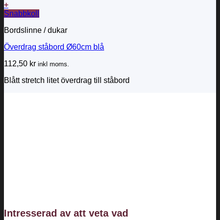
+
Snabbkoll
Bordslinne / dukar
Överdrag ståbord Ø60cm blå
112,50
kr
inkl moms.
Blått stretch litet överdrag till ståbord
Intresserad av att veta vad