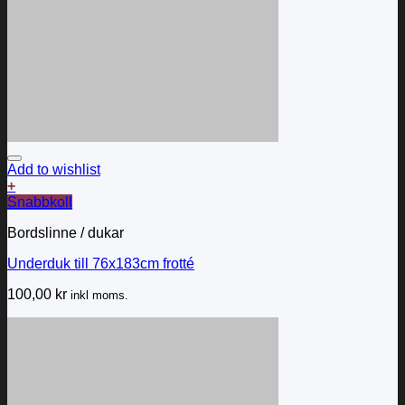
Add to wishlist
+
Snabbkoll
Bordslinne / dukar
Underduk till 76x183cm frotté
100,00
kr
inkl moms.