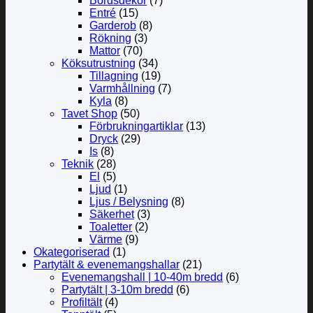
Bordsdekor
(7)
Entré
(15)
Garderob
(8)
Rökning
(3)
Mattor
(70)
Köksutrustning
(34)
Tillagning
(19)
Varmhållning
(7)
Kyla
(8)
Tavet Shop
(50)
Förbrukningartiklar
(13)
Dryck
(29)
Is
(8)
Teknik
(28)
El
(5)
Ljud
(1)
Ljus / Belysning
(8)
Säkerhet
(3)
Toaletter
(2)
Värme
(9)
Okategoriserad
(1)
Partytält & evenemangshallar
(21)
Evenemangshall | 10-40m bredd
(6)
Partytält | 3-10m bredd
(6)
Profiltält
(4)