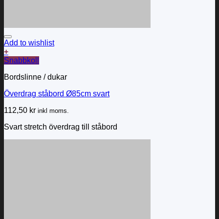
Add to wishlist
+
Snabbkoll
Bordslinne / dukar
Överdrag ståbord Ø85cm svart
112,50
kr
inkl moms.
Svart stretch överdrag till ståbord