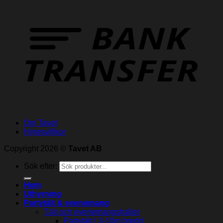
Om Tavet
Hyresvillkor
Copyright 2026 ©
Tavet AB
Sök efter:
Hem
Uthyrning
Partytält & evenemang
Tält och evenemangshaller
Partytält | 3-10m bredd