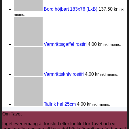
Bord höjbart 183x76 (LxB)
137,50
kr
inkl
moms.
Varmrättsgaffel rostfri
4,00
kr
inkl moms.
Varmrättskniv rostfri
4,00
kr
inkl moms.
Tallrik hel 25cm
4,00
kr
inkl moms.
Om Tavet
Inget evenemang är för stort eller för litet för Tavet och vi
arbetar efter devisen att bara det bästa är gott nog. Vi har valt