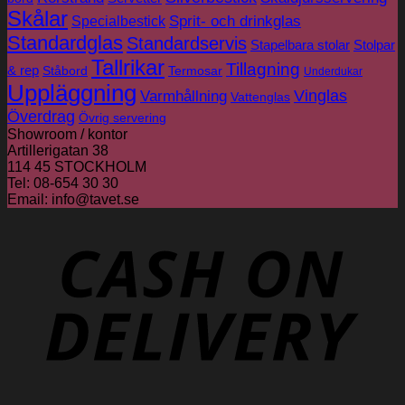
Skålar
Sprit- och drinkglas
Specialbestick
Standardglas
Standardservis
Stapelbara stolar
Stolpar
Tallrikar
Tillagning
& rep
Ståbord
Termosar
Underdukar
Uppläggning
Vinglas
Varmhållning
Vattenglas
Överdrag
Övrig servering
Showroom / kontor
Artillerigatan 38
114 45 STOCKHOLM
Tel: 08-654 30 30
Email: info@tavet.se