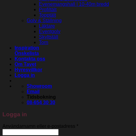
Evenemangshall | 10-40m bredd
Profiltält
Topptält
Golv & Ställning
Läktare
Eventgolv
Skyltställ
Torn
Inspiration
Önskelista
Kontakta oss
Om Tavet
Hyresvillkor
Logga in
Showroom
Email
Tidsbokning
08-654 30 30
Logga in
Användarnamn eller e-postadress
*