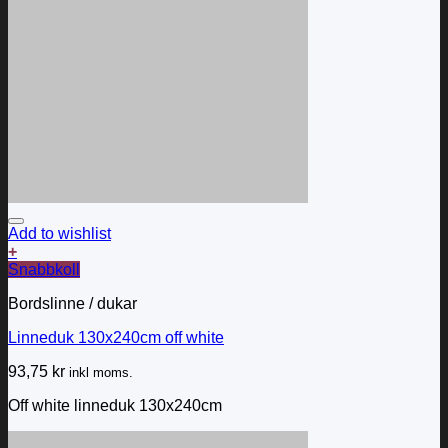
Add to wishlist
+
Snabbkoll
Bordslinne / dukar
Linneduk 130x240cm off white
93,75
kr
inkl moms.
Off white linneduk 130x240cm