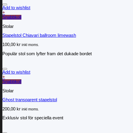
Add to wishlist
+
Snabbkoll
Stolar
Stapelstol Chiavari ballroom limewash
100,00
kr
inkl moms.
Populär stol som lyfter fram det dukade bordet
Add to wishlist
+
Snabbkoll
Stolar
Ghost transparent stapelstol
200,00
kr
inkl moms.
Exklusiv stol för speciella event