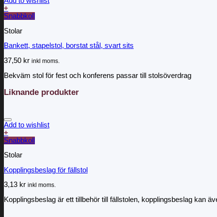
Add to wishlist
+
Snabbkoll
Stolar
Bankett, stapelstol, borstat stål, svart sits
37,50
kr
inkl moms.
Bekväm stol för fest och konferens passar till stolsöverdrag
Liknande produkter
Add to wishlist
+
Snabbkoll
Stolar
Kopplingsbeslag för fällstol
3,13
kr
inkl moms.
Kopplingsbeslag är ett tillbehör till fällstolen, kopplingsbeslag kan 