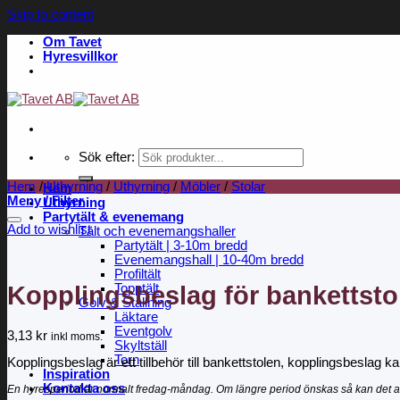
Skip to content
Om Tavet
Hyresvillkor
Sök efter:
Hem
/
Uthyrning
/
Uthyrning
/
Möbler
/
Stolar
Hem
Meny / Filter
Uthyrning
Partytält & evenemang
Add to wishlist
Tält och evenemangshaller
Partytält | 3-10m bredd
Evenemangshall | 10-40m bredd
Profiltält
Kopplingsbeslag för bankettsto
Topptält
Golv & Ställning
Läktare
Eventgolv
3,13
kr
inkl moms.
Skyltställ
Torn
Kopplingsbeslag är ett tillbehör till bankettstolen, kopplingsbeslag 
Inspiration
Kontakta oss
En hyresperiod är normalt fredag-måndag. Om längre period önskas så kan det a