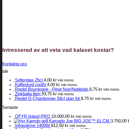
Intresserad av att veta vad
kalaset
kostar?
Kontakta oss
Idé
Selterglas 25cl
4,00
kr
inkl moms.
Kaffesked rostfri
4,00
kr
inkl moms.
Riedel Bourgogne - Pinot Noir/Nebbiolo
8,75
kr
inkl moms.
Zinkbalja liten
93,75
kr
inkl moms.
Riedel O-Chardonnay 58cl utan fot
8,75
kr
inkl moms.
Senaste
OFYR Island PRO
10.000,00
kr
inkl moms.
Kamado Joe BIG JOE™ 61 CM
3.750,00
Infravärme 1400W
812,50
kr
inkl moms.