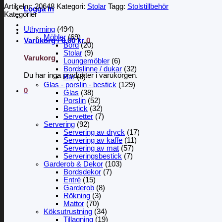
Artikelnr:
20648
Kategori:
Stolar
Tagg:
Stolstillbehör
Logga in
Kategorier
Uthyrning
(494)
Möbler
(69)
Varukorg /
0,00
kr
0
Bord
(20)
Stolar
(9)
Varukorg
Loungemöbler
(6)
Bordslinne / dukar
(32)
Du har inga produkter i varukorgen.
Bar
(3)
Glas - porslin - bestick
(129)
0
Glas
(38)
Porslin
(52)
Bestick
(32)
Servetter
(7)
Servering
(92)
Servering av dryck
(17)
Servering av kaffe
(11)
Servering av mat
(57)
Serveringsbestick
(7)
Garderob & Dekor
(103)
Bordsdekor
(7)
Entré
(15)
Garderob
(8)
Rökning
(3)
Mattor
(70)
Köksutrustning
(34)
Tillagning
(19)