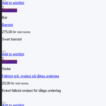
Add to wishlist
+
Snabbkoll
Bar
Barstol
275,00
kr
inkl moms.
Svart barstol
Add to wishlist
+
Snabbkoll
Stolar
Fällstol grå. endast på tåliga underlag
20,00
kr
inkl moms.
Enkel fällstol endast för tåliga underlag
Add to wishlist