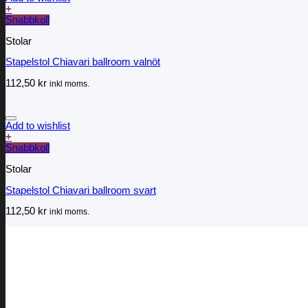
+
Snabbkoll
Stolar
Stapelstol Chiavari ballroom valnöt
112,50
kr
inkl moms.
Add to wishlist
+
Snabbkoll
Stolar
Stapelstol Chiavari ballroom svart
112,50
kr
inkl moms.