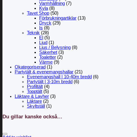
Varmhållning
(7)
Kyla
(8)
Tavet Shop
(50)
Förbrukningartiklar
(13)
Dryck
(29)
Is
(8)
Teknik
(28)
El
(5)
Ljud
(1)
Ljus / Belysning
(8)
Säkerhet
(3)
Toaletter
(2)
Värme
(9)
Okategoriserad
(1)
Partytält & evenemangshallar
(21)
Evenemangshall | 10-40m bredd
(6)
Partytält | 3-10m bredd
(6)
Profiltält
(4)
Topptält
(5)
Läktare & Layher
(3)
Läktare
(2)
Skyltställ
(1)
Du gillar kanske också…