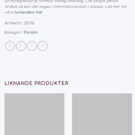
En hyresperiod är normalt fredag-måndag. Om längre period
önskas så kan det anges i informationsrutan i kassan. Läs mer om
våra
hyresvillkor här
Artikelnr:
20316
Kategori:
Porslin
LIKNANDE PRODUKTER
Add
Add
to
to
wishlist
wishlist