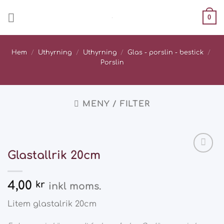
Skip
0
to
content
Hem
/
Uthyrning
/
Uthyrning
/
Glas - porslin - bestick
/
Porslin
MENY / FILTER
Glastallrik 20cm
Add
to
wishlist
4,00
kr
inkl moms.
Litem glastalrik 20cm