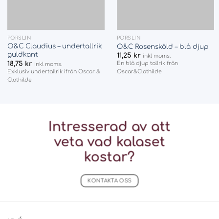
PORSLIN
PORSLIN
O&C Claudius – undertallrik
O&C Rosensköld – blå djup
guldkant
11,25
kr
inkl moms.
18,75
kr
En blå djup tallrik från
inkl moms.
Exklusiv undertallrik ifrån Oscar &
Oscar&Clothilde
Clothilde
Intresserad av att
veta vad
kalaset
kostar?
KONTAKTA OSS