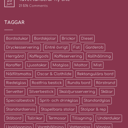
26
jun
21 576
Comments
TAGGAR
Bordsdukar
Bordskjolar
Brickor
Diesel
Dryckesservering
Entré övrigt
Fat
Garderob
Herrgård
Kaffegods
Kaffeservering
Kallhållning
Karaffer
Ljusstakar
Matglas
Mattor
Mist
Nålfiltsmatta
Oscar & Clothilde
Rektangulära bord
Riedelglas
Rostfria bestick
Runda bord
Rörstrand
Servetter
Silverbestick
Skaldjursservering
Skålar
Specialbestick
Sprit- och drinkglas
Standardglas
Standardservis
Stapelbara stolar
Stolpar & rep
Ståbord
Tallrikar
Termosar
Tillagning
Underdukar
Uppläggning
Varmhållning
Vattenglas
Vinglas