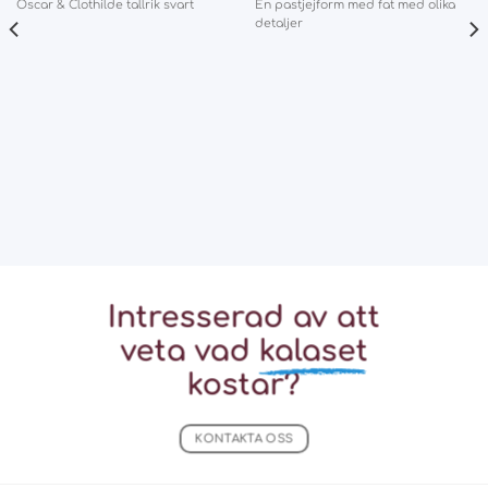
Oscar & Clothilde tallrik svart
En pastjejform med fat med olika
detaljer
Intresserad av att
veta vad
kalaset
kostar?
KONTAKTA OSS