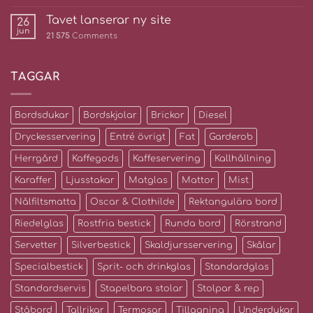
Tavet lanserar ny site
26
jun
21 575
Comments
TAGGAR
Bordsdukar
Bordskjolar
Brickor
Diesel
Dryckesservering
Entré övrigt
Fat
Garderob
Herrgård
Kaffegods
Kaffeservering
Kallhållning
Karaffer
Ljusstakar
Matglas
Mattor
Mist
Nålfiltsmatta
Oscar & Clothilde
Rektangulära bord
Riedelglas
Rostfria bestick
Runda bord
Rörstrand
Servetter
Silverbestick
Skaldjursservering
Skålar
Specialbestick
Sprit- och drinkglas
Standardglas
Standardservis
Stapelbara stolar
Stolpar & rep
Ståbord
Tallrikar
Termosar
Tillagning
Underdukar