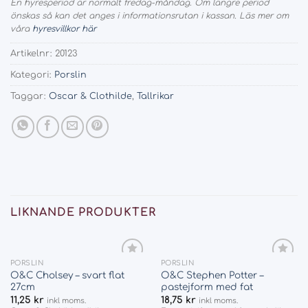
En hyresperiod är normalt fredag-måndag. Om längre period
önskas så kan det anges i informationsrutan i kassan. Läs mer om
våra
hyresvillkor här
Artikelnr:
20123
Kategori:
Porslin
Taggar:
Oscar & Clothilde
,
Tallrikar
LIKNANDE PRODUKTER
PORSLIN
PORSLIN
Add
Add
O&C Cholsey – svart flat
O&C Stephen Potter –
to
to
27cm
pastejform med fat
wishlist
wishlist
11,25
kr
18,75
kr
inkl moms.
inkl moms.