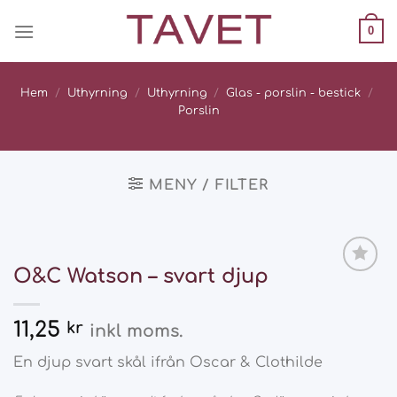
Skip
0
to
content
Hem
/
Uthyrning
/
Uthyrning
/
Glas - porslin - bestick
/
Porslin
MENY / FILTER
O&C Watson – svart djup
Add
to
wishlist
11,25
kr
inkl moms.
En djup svart skål ifrån Oscar & Clothilde