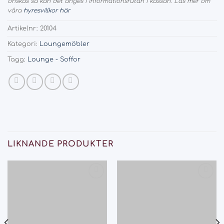
önskas så kan det anges i informationsrutan i kassan. Läs mer om
våra
hyresvillkor här
Artikelnr:
20104
Kategori:
Loungemöbler
Tagg:
Lounge - Soffor
LIKNANDE PRODUKTER
Add
Add
to
to
wishlist
wishlist