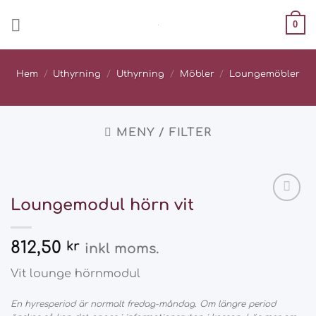
Skip
0
to
content
Hem
/
Uthyrning
/
Uthyrning
/
Möbler
/
Loungemöbler
MENY / FILTER
Loungemodul hörn vit
Add
to
wishlist
812,50
kr
inkl moms.
Vit lounge hörnmodul
En hyresperiod är normalt fredag-måndag. Om längre period