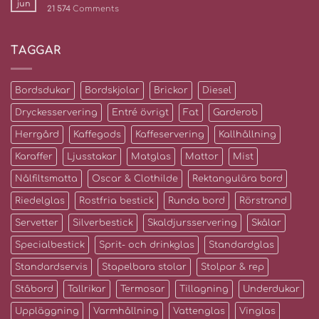
jun
21 574
Comments
TAGGAR
Bordsdukar
Bordskjolar
Brickor
Diesel
Dryckesservering
Entré övrigt
Fat
Garderob
Herrgård
Kaffegods
Kaffeservering
Kallhållning
Karaffer
Ljusstakar
Matglas
Mattor
Mist
Nålfiltsmatta
Oscar & Clothilde
Rektangulära bord
Riedelglas
Rostfria bestick
Runda bord
Rörstrand
Servetter
Silverbestick
Skaldjursservering
Skålar
Specialbestick
Sprit- och drinkglas
Standardglas
Standardservis
Stapelbara stolar
Stolpar & rep
Ståbord
Tallrikar
Termosar
Tillagning
Underdukar
Uppläggning
Varmhållning
Vattenglas
Vinglas