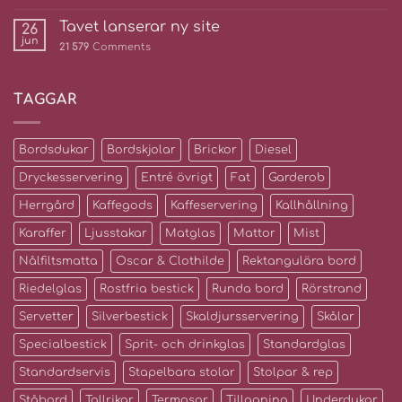
Tavet lanserar ny site
26
jun
21 579
Comments
TAGGAR
Bordsdukar
Bordskjolar
Brickor
Diesel
Dryckesservering
Entré övrigt
Fat
Garderob
Herrgård
Kaffegods
Kaffeservering
Kallhållning
Karaffer
Ljusstakar
Matglas
Mattor
Mist
Nålfiltsmatta
Oscar & Clothilde
Rektangulära bord
Riedelglas
Rostfria bestick
Runda bord
Rörstrand
Servetter
Silverbestick
Skaldjursservering
Skålar
Specialbestick
Sprit- och drinkglas
Standardglas
Standardservis
Stapelbara stolar
Stolpar & rep
Ståbord
Tallrikar
Termosar
Tillagning
Underdukar