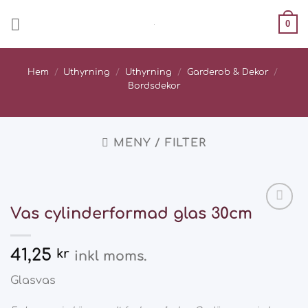
Skip
0
to
content
Hem
/
Uthyrning
/
Uthyrning
/
Garderob & Dekor
/
Bordsdekor
MENY / FILTER
Vas cylinderformad glas 30cm
Add
to
wishlist
41,25
kr
inkl moms.
Glasvas