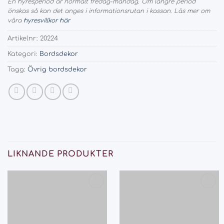
En hyresperiod är normalt fredag-måndag. Om längre period
önskas så kan det anges i informationsrutan i kassan. Läs mer om
våra
hyresvillkor här
Artikelnr:
20224
Kategori:
Bordsdekor
Tagg:
Övrig bordsdekor
LIKNANDE PRODUKTER
Add
Add
to
to
wishlist
wishlist