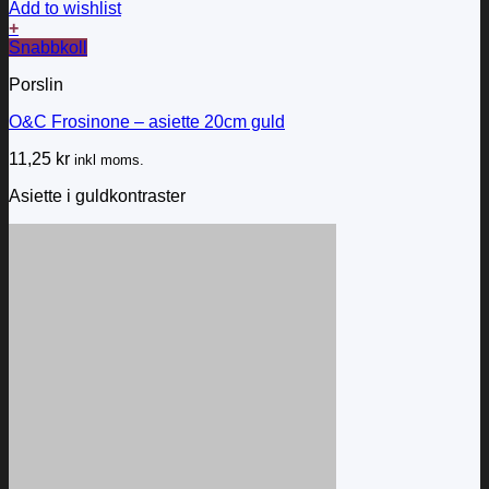
Add to wishlist
+
Snabbkoll
Porslin
O&C Frosinone – asiette 20cm guld
11,25
kr
inkl moms.
Asiette i guldkontraster