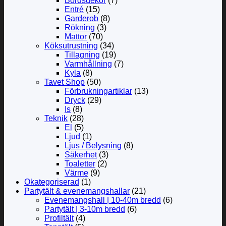
Bordsdekor
(7)
Entré
(15)
Garderob
(8)
Rökning
(3)
Mattor
(70)
Köksutrustning
(34)
Tillagning
(19)
Varmhållning
(7)
Kyla
(8)
Tavet Shop
(50)
Förbrukningartiklar
(13)
Dryck
(29)
Is
(8)
Teknik
(28)
El
(5)
Ljud
(1)
Ljus / Belysning
(8)
Säkerhet
(3)
Toaletter
(2)
Värme
(9)
Okategoriserad
(1)
Partytält & evenemangshallar
(21)
Evenemangshall | 10-40m bredd
(6)
Partytält | 3-10m bredd
(6)
Profiltält
(4)