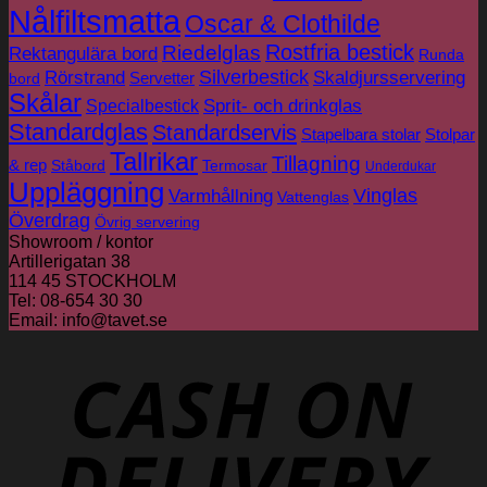
Nålfiltsmatta
Oscar & Clothilde
Rostfria bestick
Riedelglas
Rektangulära bord
Runda
Silverbestick
Rörstrand
Skaldjursservering
Servetter
bord
Skålar
Sprit- och drinkglas
Specialbestick
Standardglas
Standardservis
Stapelbara stolar
Stolpar
Tallrikar
Tillagning
& rep
Ståbord
Termosar
Underdukar
Uppläggning
Vinglas
Varmhållning
Vattenglas
Överdrag
Övrig servering
Showroom / kontor
Artillerigatan 38
114 45 STOCKHOLM
Tel: 08-654 30 30
Email: info@tavet.se