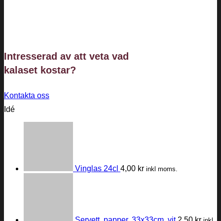
Intresserad av att veta vad
kalaset
kostar?
Kontakta oss
Idé
Vinglas 24cl
4,00
kr
inkl moms.
Servett, papper, 33x33cm, vit
2,50
kr
inkl