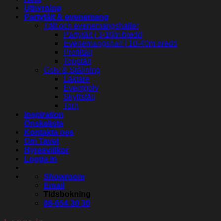
Uthyrning
Partytält & evenemang
Tält och evenemangshaller
Partytält | 3-10m bredd
Evenemangshall | 10-40m bredd
Profiltält
Topptält
Golv & Ställning
Läktare
Eventgolv
Skyltställ
Torn
Inspiration
Önskelista
Kontakta oss
Om Tavet
Hyresvillkor
Logga in
Showroom
Email
Tidsbokning
08-654 30 30