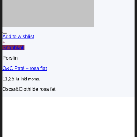
Add to wishlist
+
Snabbkoll
Porslin
O&C Paté – rosa flat
11,25
kr
inkl moms.
Oscar&Clothilde rosa fat