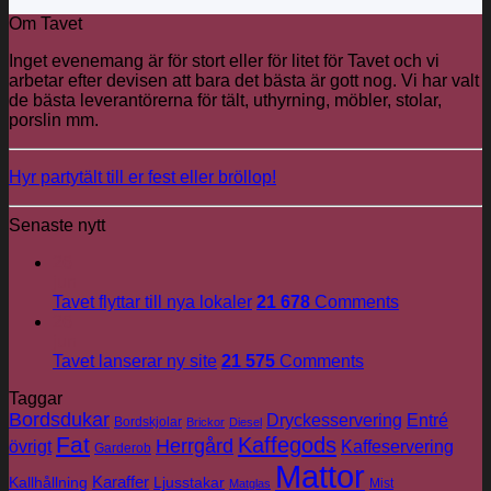
Om Tavet
Inget evenemang är för stort eller för litet för Tavet och vi
arbetar efter devisen att bara det bästa är gott nog. Vi har valt
de bästa leverantörerna för tält, uthyrning, möbler, stolar,
porslin mm.
Hyr partytält till er fest eller bröllop!
Senaste nytt
26
jun
Tavet flyttar till nya lokaler
21 678
Comments
26
jun
Tavet lanserar ny site
21 575
Comments
Taggar
Bordsdukar
Dryckesservering
Entré
Bordskjolar
Brickor
Diesel
Fat
Kaffegods
Herrgård
övrigt
Kaffeservering
Garderob
Mattor
Karaffer
Kallhållning
Ljusstakar
Mist
Matglas