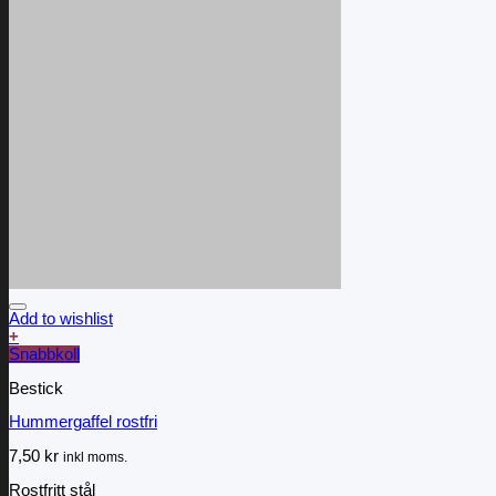
Add to wishlist
+
Snabbkoll
Bestick
Hummergaffel rostfri
7,50
kr
inkl moms.
Rostfritt stål