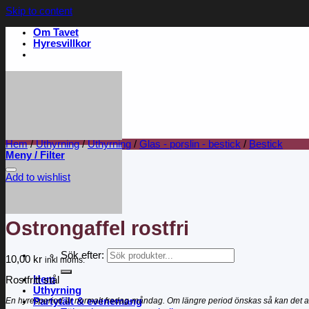
Skip to content
Om Tavet
Hyresvillkor
Hem
/
Uthyrning
/
Uthyrning
/
Glas - porslin - bestick
/
Bestick
Meny / Filter
Add to wishlist
Ostrongaffel rostfri
Sök efter:
10,00
kr
inkl moms.
Hem
Rostfritt stål
Uthyrning
En hyresperiod är normalt fredag-måndag. Om längre period önskas så kan det a
Partytält & evenemang