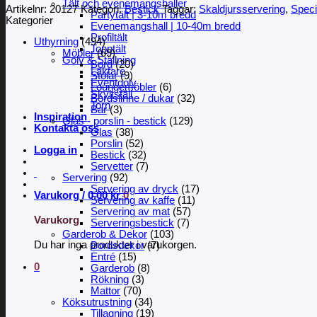
Tält och evenemangshaller
Artikelnr:
20127
Kategori:
Bestick
Taggar:
Skaldjursservering
,
Speci
Partytält | 3-10m bredd
Kategorier
Evenemangshall | 10-40m bredd
Profiltält
Uthyrning
(494)
Topptält
Möbler
(69)
Golv & Ställning
Bord
(20)
Läktare
Stolar
(9)
Eventgolv
Loungemöbler
(6)
Skyltställ
Bordslinne / dukar
(32)
Torn
Bar
(3)
Inspiration
Glas - porslin - bestick
(129)
Kontakta oss
Glas
(38)
Porslin
(52)
Logga in
Bestick
(32)
Servetter
(7)
Servering
(92)
Servering av dryck
(17)
Varukorg /
0,00
kr
0
Servering av kaffe
(11)
Servering av mat
(57)
Varukorg
Serveringsbestick
(7)
Garderob & Dekor
(103)
Du har inga produkter i varukorgen.
Bordsdekor
(7)
Entré
(15)
0
Garderob
(8)
Rökning
(3)
Mattor
(70)
Köksutrustning
(34)
Tillagning
(19)