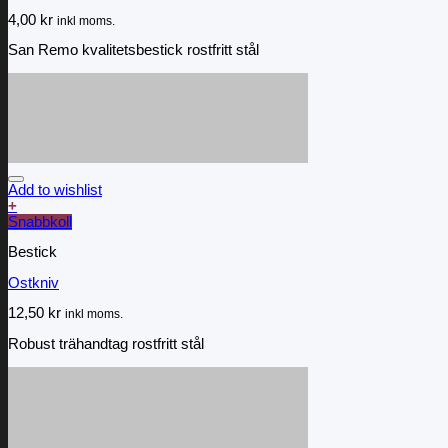
4,00
kr
inkl moms.
San Remo kvalitetsbestick rostfritt stål
Add to wishlist
+
Snabbkoll
Bestick
Ostkniv
12,50
kr
inkl moms.
Robust trähandtag rostfritt stål