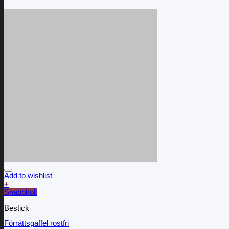
Add to wishlist
+
Snabbkoll
Bestick
Förrättsgaffel rostfri