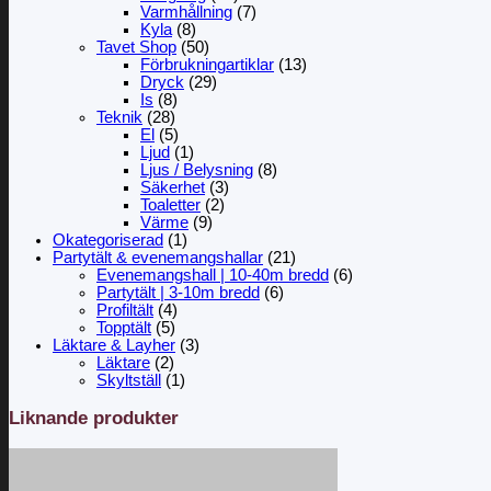
Varmhållning
(7)
Kyla
(8)
Tavet Shop
(50)
Förbrukningartiklar
(13)
Dryck
(29)
Is
(8)
Teknik
(28)
El
(5)
Ljud
(1)
Ljus / Belysning
(8)
Säkerhet
(3)
Toaletter
(2)
Värme
(9)
Okategoriserad
(1)
Partytält & evenemangshallar
(21)
Evenemangshall | 10-40m bredd
(6)
Partytält | 3-10m bredd
(6)
Profiltält
(4)
Topptält
(5)
Läktare & Layher
(3)
Läktare
(2)
Skyltställ
(1)
Liknande produkter