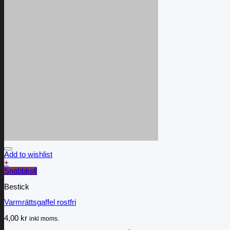
Add to wishlist
+
Snabbkoll
Bestick
Varmrättsgaffel rostfri
4,00
kr
inkl moms.