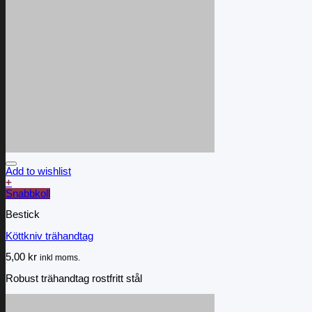
Add to wishlist
+
Snabbkoll
Bestick
Köttkniv trähandtag
5,00
kr
inkl moms.
Robust trähandtag rostfritt stål