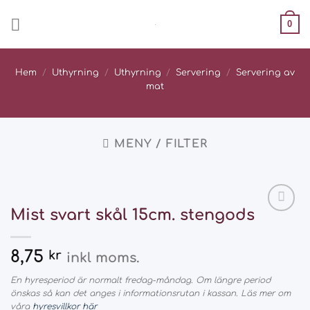
Skip
0
to
content
Hem
/
Uthyrning
/
Uthyrning
/
Servering
/
Servering av
mat
MENY / FILTER
Mist svart skål 15cm. stengods
Add
to
wishlist
8,75
kr
inkl moms.
En hyresperiod är normalt fredag-måndag. Om längre period
önskas så kan det anges i informationsrutan i kassan. Läs mer om
våra
hyresvillkor här