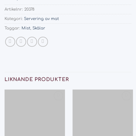
Artikelnr:
20378
Kategori:
Servering av mat
Taggar:
Mist
,
Skålar
LIKNANDE PRODUKTER
Add
Add
to
to
wishlist
wishlist