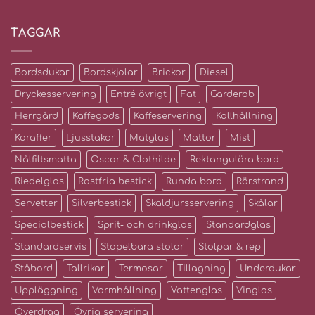
TAGGAR
Bordsdukar
Bordskjolar
Brickor
Diesel
Dryckesservering
Entré övrigt
Fat
Garderob
Herrgård
Kaffegods
Kaffeservering
Kallhållning
Karaffer
Ljusstakar
Matglas
Mattor
Mist
Nålfiltsmatta
Oscar & Clothilde
Rektangulära bord
Riedelglas
Rostfria bestick
Runda bord
Rörstrand
Servetter
Silverbestick
Skaldjursservering
Skålar
Specialbestick
Sprit- och drinkglas
Standardglas
Standardservis
Stapelbara stolar
Stolpar & rep
Ståbord
Tallrikar
Termosar
Tillagning
Underdukar
Uppläggning
Varmhållning
Vattenglas
Vinglas
Överdrag
Övrig servering