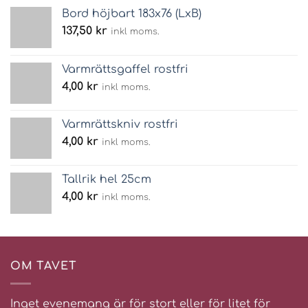
Bord höjbart 183x76 (LxB)
137,50
kr
inkl moms.
Varmrättsgaffel rostfri
4,00
kr
inkl moms.
Varmrättskniv rostfri
4,00
kr
inkl moms.
Tallrik hel 25cm
4,00
kr
inkl moms.
OM TAVET
Inget evenemang är för stort eller för litet för