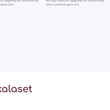
ive läggning och bortforsling
och tejp inklusive läggning och bortforsling
gets slut.
efter evenemangets slut.
kalaset