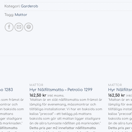
Kategori:
Garderob
Tagg:
Mattor
+
+
MATTOR
MATTOR
Add
Add
no 1283
Hyr Nålfiltsmatta – Petrolio 1299
Hyr Nålfilt
to
to
162,50
kr
162,50
kr
inkl moms.
ink
wishlist
wishlist
ta som främst är
"Mattan är en slät nålfiltsmatta som främst är
"Mattan är en s
montrar och
lämplig för evenemang, mässmontrar och
lämplig för e
r en baksida som
tillfälliga installationer. Vi har en baksida som
tillfälliga inst
å mattans
kallas ”precoat” – ett belägg på mattans
kallas ”precoat
gger stadigare
baksida som gör att mattan ligger stadigare
baksida som gö
 på marknaden."
än de allra tunnaste nålfilten på marknaden."
än de allra tun
lfiltsmatta
Detta pris per m2 innefattar nålfiltsmatta
Detta pris per 