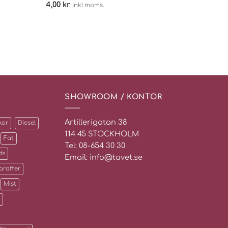
4,00
kr
inkl moms.
SHOWROOM / KONTOR
Artillerigatan 38
kor
Diesel
114 45 STOCKHOLM
Fat
Tel: 08-654 30 30
ds
Email: info@tavet.se
araffer
Mist