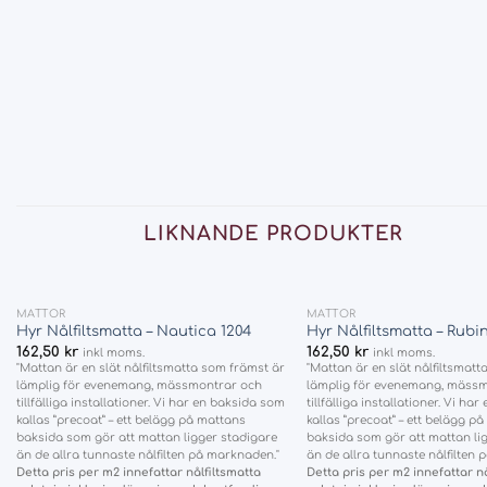
LIKNANDE PRODUKTER
+
+
MATTOR
MATTOR
Add
Hyr Nålfiltsmatta – Nautica 1204
Hyr Nålfiltsmatta – Rubi
to
162,50
kr
162,50
kr
inkl moms.
inkl moms.
wishlist
"Mattan är en slät nålfiltsmatta som främst är
"Mattan är en slät nålfiltsmat
lämplig för evenemang, mässmontrar och
lämplig för evenemang, mäss
tillfälliga installationer. Vi har en baksida som
tillfälliga installationer. Vi ha
kallas ”precoat” – ett belägg på mattans
kallas ”precoat” – ett belägg p
baksida som gör att mattan ligger stadigare
baksida som gör att mattan li
än de allra tunnaste nålfilten på marknaden."
än de allra tunnaste nålfilten
Detta pris per m2 innefattar nålfiltsmatta
Detta pris per m2 innefattar nå