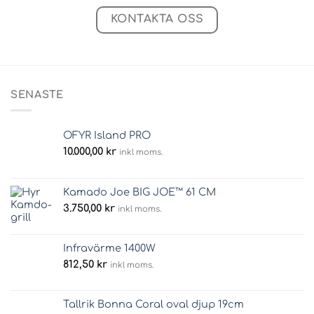
KONTAKTA OSS
SENASTE
OFYR Island PRO
10.000,00
kr
inkl moms.
Kamado Joe BIG JOE™ 61 CM
3.750,00
kr
inkl moms.
Infravärme 1400W
812,50
kr
inkl moms.
Tallrik Bonna Coral oval djup 19cm