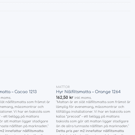
+
MATTOR
Add
Add
smatta – Cacao 1213
Hyr Nålfiltsmatta – Orange 1264
to
to
162,50
kr
l moms.
inkl moms.
wishlist
wishlist
lät nålfiltsmatta som främst är
"Mattan är en slät nålfiltsmatta som främst är
venemang, mässmontrar och
lämplig för evenemang, mässmontrar och
allationer. Vi har en baksida som
tillfälliga installationer. Vi har en baksida som
” – ett belägg på mattans
kallas ”precoat” – ett belägg på mattans
r att mattan ligger stadigare
baksida som gör att mattan ligger stadigare
naste nålfilten på marknaden."
än de allra tunnaste nålfilten på marknaden."
m2 innefattar nålfiltsmatta
Detta pris per m2 innefattar nålfiltsmatta