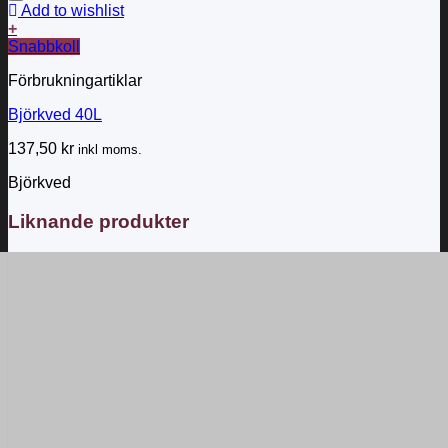
Add to wishlist
+
Snabbkoll
Förbrukningartiklar
Björkved 40L
137,50
kr
inkl moms.
Björkved
Liknande produkter