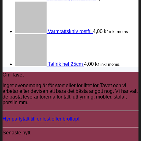
Varmrättskniv rostfri
4,00
kr
inkl moms.
Tallrik hel 25cm
4,00
kr
inkl moms.
Om Tavet
Inget evenemang är för stort eller för litet för Tavet och vi
arbetar efter devisen att bara det bästa är gott nog. Vi har valt
de bästa leverantörerna för tält, uthyrning, möbler, stolar,
porslin mm.
Hyr partytält till er fest eller bröllop!
Senaste nytt