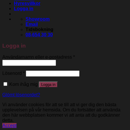
Hyresvillkor
Logga in
Showroom
Email
Tidsbokning
08-654 30 30
Logga in
Användarnamn eller e-postadress
*
Lösenord
*
Kom ihåg mig
Logga in
Glömt lösenordet?
Vi använder cookies för att se till att vi ger dig den bästa
upplevelsen på vår hemsida. Om du fortsätter att använda
den här webbplatsen kommer vi att anta att du godkänner
detta.
Accept