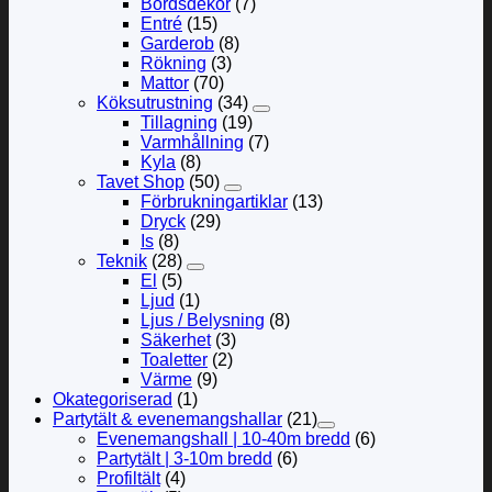
Bordsdekor
(7)
Entré
(15)
Garderob
(8)
Rökning
(3)
Mattor
(70)
Köksutrustning
(34)
Tillagning
(19)
Varmhållning
(7)
Kyla
(8)
Tavet Shop
(50)
Förbrukningartiklar
(13)
Dryck
(29)
Is
(8)
Teknik
(28)
El
(5)
Ljud
(1)
Ljus / Belysning
(8)
Säkerhet
(3)
Toaletter
(2)
Värme
(9)
Okategoriserad
(1)
Partytält & evenemangshallar
(21)
Evenemangshall | 10-40m bredd
(6)
Partytält | 3-10m bredd
(6)
Profiltält
(4)