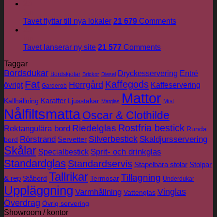
26
jun
Tavet flyttar till nya lokaler
21 679
Comments
26
jun
Tavet lanserar ny site
21 577
Comments
Taggar
Bordsdukar
Dryckesservering
Entré
Bordskjolar
Brickor
Diesel
Fat
Kaffegods
Herrgård
övrigt
Kaffeservering
Garderob
Mattor
Karaffer
Kallhållning
Ljusstakar
Mist
Matglas
Nålfiltsmatta
Oscar & Clothilde
Rostfria bestick
Riedelglas
Rektangulära bord
Runda
Silverbestick
Rörstrand
Skaldjursservering
Servetter
bord
Skålar
Sprit- och drinkglas
Specialbestick
Standardglas
Standardservis
Stapelbara stolar
Stolpar
Tallrikar
Tillagning
& rep
Ståbord
Termosar
Underdukar
Uppläggning
Vinglas
Varmhållning
Vattenglas
Överdrag
Övrig servering
Showroom / kontor