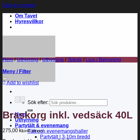
Skip to content
Om Tavet
Hyresvillkor
Hem
/
Uthyrning
/
Uthyrning
/
Teknik
/
Ljus / Belysning
Meny / Filter
Add to wishlist
Sök efter:
Braskorg inkl. vedsäck 40L
Hem
Uthyrning
Partytält & evenemang
275,00
kr
inkl moms.
Tält och evenemangshaller
Partytält | 3-10m bredd