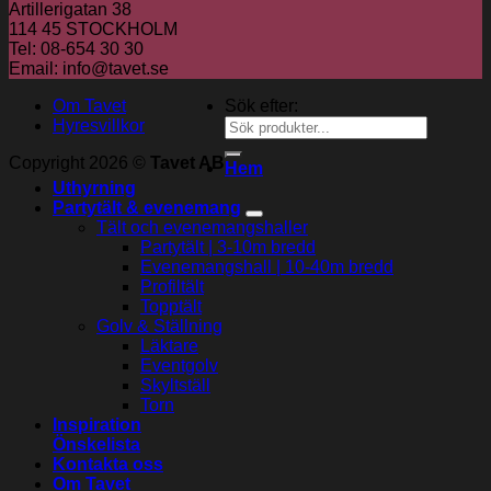
Artillerigatan 38
114 45 STOCKHOLM
Tel: 08-654 30 30
Email: info@tavet.se
Om Tavet
Sök efter:
Hyresvillkor
Copyright 2026 ©
Tavet AB
Hem
Uthyrning
Partytält & evenemang
Tält och evenemangshaller
Partytält | 3-10m bredd
Evenemangshall | 10-40m bredd
Profiltält
Topptält
Golv & Ställning
Läktare
Eventgolv
Skyltställ
Torn
Inspiration
Önskelista
Kontakta oss
Om Tavet