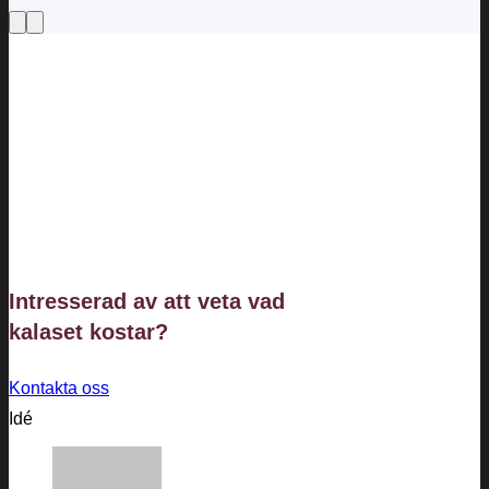
Intresserad av att veta vad
kalaset
kostar?
Kontakta oss
Idé