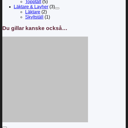
Topptält
(5)
Läktare & Layher
(3)
Läktare
(2)
Skyltställ
(1)
Du gillar kanske också…