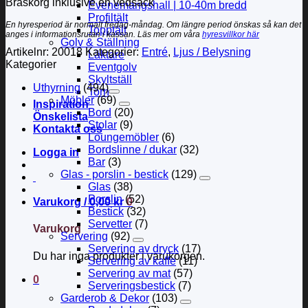
Braskorg inklusive en vedsäck
Evenemangshall | 10-40m bredd
Profiltält
En hyresperiod är normalt fredag-måndag. Om längre period önskas så kan det
Topptält
anges i informationsrutan i kassan. Läs mer om våra
hyresvillkor här
Golv & Ställning
Artikelnr:
20018
Kategorier:
Entré
,
Ljus / Belysning
Läktare
Kategorier
Eventgolv
Skyltställ
Uthyrning
(494)
Torn
Möbler
(69)
Inspiration
Bord
(20)
Önskelista
Stolar
(9)
Kontakta oss
Loungemöbler
(6)
Bordslinne / dukar
(32)
Logga in
Bar
(3)
Glas - porslin - bestick
(129)
Glas
(38)
Porslin
(52)
Varukorg /
0,00
kr
0
Bestick
(32)
Servetter
(7)
Varukorg
Servering
(92)
Servering av dryck
(17)
Du har inga produkter i varukorgen.
Servering av kaffe
(11)
Servering av mat
(57)
0
Serveringsbestick
(7)
Garderob & Dekor
(103)