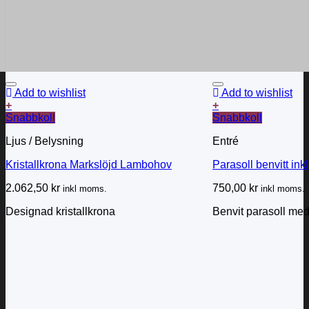
Add to wishlist
Add to wishlist
+
+
Snabbkoll
Snabbkoll
Ljus / Belysning
Entré
Kristallkrona Markslöjd Lambohov
Parasoll benvitt inkl
2.062,50
kr
750,00
kr
inkl moms.
inkl moms.
Designad kristallkrona
Benvit parasoll med